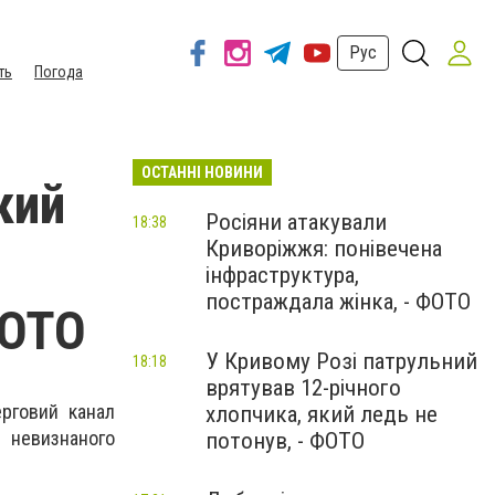
Рус
ть
Погода
ОСТАННІ НОВИНИ
кий
Росіяни атакували
18:38
Криворіжжя: понівечена
інфраструктура,
постраждала жінка, - ФОТО
ФОТО
У Кривому Розі патрульний
18:18
врятував 12-річного
рговий канал
хлопчика, який ледь не
 невизнаного
потонув, - ФОТО