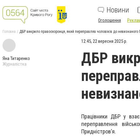
Новини
Оголошення
Реклам
Головна
ДБР викрило правоохоронця, який переправляв чоловіків до невизнаного 
12:45, 22 вересня 2025 р.
ДБР викр
Яна Титаренко
Журналістка
переправ
невизнан
Працівники ДБР у взає
переправлення військ
Придністров’я.