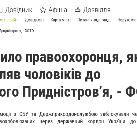
Довідник
Афіша
Дозвілля
а на сайті
Довідкова
Карта міста
Питання-відповідь
Нерухоміс
Придністров’я, - ФОТО
ило правоохоронця, я
ляв чоловіків до
ого Придністров’я, - 
модії з СБУ та Держприкордонслужбою заблокували че
овозобов’язаних через державний кордон України до