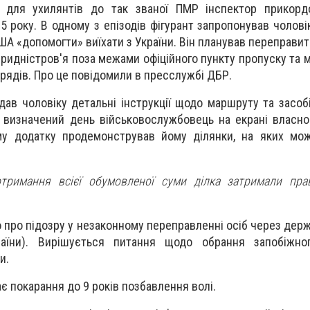
 для ухилянтів до так званої ПМР інспектор прикорд
25 року. В одному з епізодів фігурант запропонував чолов
 США «допомогти» виїхати з України. Він планував переправит
ридністров'я поза межами офіційного пункту пропуску та 
ядів. Про це повідомили в пресслужбі ДБР.
адав чоловіку детальні інструкції щодо маршруту та засоб
 визначений день військовослужбовець на екрані власно
му додатку продемонстрував йому ділянки, на яких мож
тримання всієї обумовленої суми ділка затримали прав
 про підозру у незаконному переправленні осіб через дер
аїни). Вирішується питання щодо обрання запобіжно
и.
є покарання до 9 років позбавлення волі.