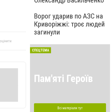
Олександр Васильченко
Ворог ударив по АЗС на
Криворіжжі: троє людей
загинули
 оцінити
СПЕЦТЕМА
Пам'яті Героїв
Всі матеріали тут