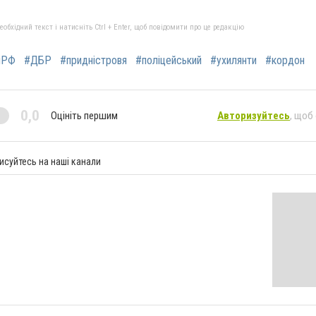
бхідний текст і натисніть Ctrl + Enter, щоб повідомити про це редакцію
яРФ
#ДБР
#придністровя
#поліцейський
#ухилянти
#кордон
0,0
Оцініть першим
Авторизуйтесь
, щоб
исуйтесь на наші канали