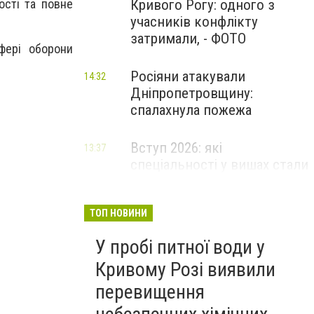
Кривого Рогу: одного з
ості та повне
учасників конфлікту
затримали, - ФОТО
фері оборони
Росіяни атакували
14:32
Дніпропетровщину:
спалахнула пожежа
Вступ 2026: які
13:37
спеціальності у вишах стали
найпопулярнішими за
кількістю поданих заяв
ТОП НОВИНИ
У пробі питної води у
Кривому Розі виявили
перевищення