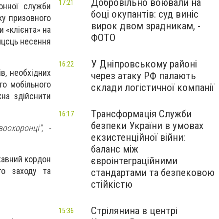
Добровільно воювали на
17:21
онної служби
боці окупантів: суд виніс
іку призовного
вирок двом зрадникам, -
и «клієнта» на
ФОТО
мцсць несення
У Дніпровському районі
16:22
ів, необхідних
через атаку РФ палають
го мобільного
склади логістичної компанії
на здійснити
Трансформація Служби
16:17
безпеки України в умовах
оохоронці", -
екзистенційної війни:
баланс між
жавний кордон
євроінтеграційними
го заходу та
стандартами та безпековою
стійкістю
Стрілянина в центрі
15:36