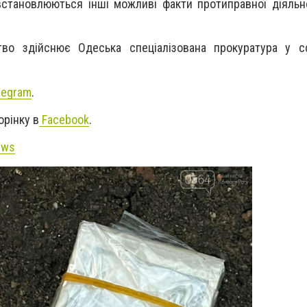
встановлюються інші можливі факти протиправної діяльн
тво здійснює Одеська спеціалізована прокуратура у с
legram
.
орінку в
Facebook
.
ews