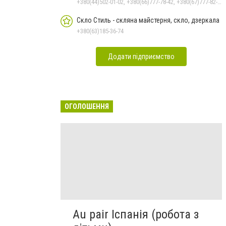
+380(44)502-01-02, +380(66)777-78-42, +380(67)777-82-19, +380(67)890-80-80, +380(73)890-80-80, +380(44)502-01-03
Скло Стиль - скляна майстерня, скло, дзеркала
+380(63)185-36-74
Додати підприємство
ОГОЛОШЕННЯ
Au pair Іспанія (робота з