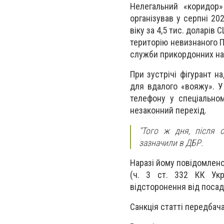
Нелегальний «коридор»
організував у серпні 20
віку за 4,5 тис. доларів
територію невизнаного П
служби прикордонних нар
При зустрічі фігурант н
для вдалого «вояжу». У
телефону у спеціально
незаконний перехід.
"Того ж дня, після о
зазначили в ДБР.
Наразі йому повідомлено
(ч. 3 ст. 332 КК Укр
відсторонення від посад
Санкція статті передбача