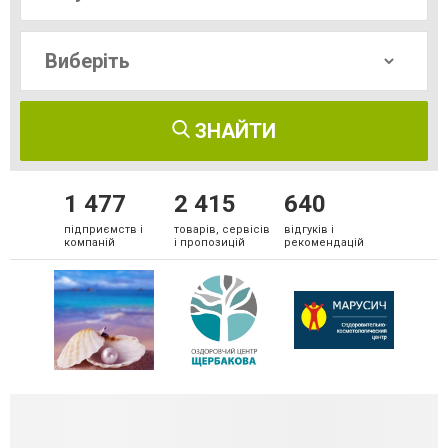
ЗНАЙТИ
1 477
2 415
640
підприємств і
товарів, сервісів
відгуків і
компаній
і пропозицій
рекомендацій