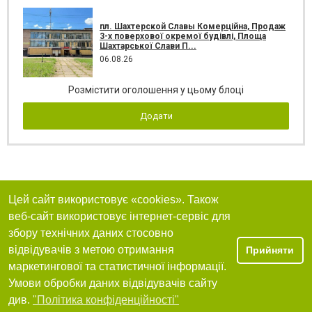
пл. Шахтерской Славы Комерційна, Продаж
3-х поверхової окремої будівлі, Площа
Шахтарської Слави П...
06.08.26
Розмістити оголошення у цьому блоці
Додати
Цей сайт використовує «cookies». Також
веб-сайт використовує інтернет-сервіс для
збору технічних даних стосовно
відвідувачів з метою отримання
Прийняти
маркетингової та статистичної інформації.
Умови обробки даних відвідувачів сайту
див.
"Політика конфіденційності"