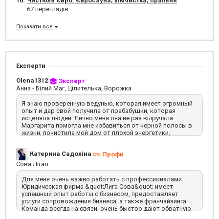
10.
Чистюля Євро. Євросауна, хімчистка, пральня
відпочинку та споглядання довкілля.
67 переглядів
Серед запропонованих видів відпочинку кожен зможе знайти
найзахопливіший для нього і провести своє дозвілля не тільки із
Показати все
задоволенням, а й з користю.
Експерти
Olena1312
Эксперт
Анна - Білий Маг, Цілителька, Ворожка
Я знаю проверенную ведунью, которая имеет огромный
опыт и дар свой получила от прабабушки, которая
исцеляла людей. Лично меня она не раз выручала.
Маргарита помогла мне избавиться от черной полосы в
жизни, почистила мой дом от плохой энергетики,
почистила мне ауру, открыла денежные каналы. Еще
помогла разобраться в одной очень запутанной ситуации,
Катерина Садохіна
Профи
направила меня, за что я ей очень благодарна. Еще
расскажу вам о том, как она помогла моему мужу. Он
Сова Лігал
долго не мог найти работу, куда только не обращался.
Маргарита провела определенные обряды и мужа
Для меня очень важно работать с профессионалами.
позвонили с той работы на которой ему отказали. Я не
Юридическая фирма &quot;Лига Сова&quot; имеет
могла поверить этому чуду. Маргариту лутчая, спасибо ей
успешный опыт работы с бизнесом, предоставляет
огромное. Оставляю ее контакты, пусть она поможет
услуги сопровождения бизнеса, а также франчайзинга.
каждому, я в нее очень верю 380686239220. Ей можно
Команда всегда на связи, очень быстро дают обратную
писать на вайбер и телеграм. В общении очень приятная,
связь, а также могут проконсультировать по любому