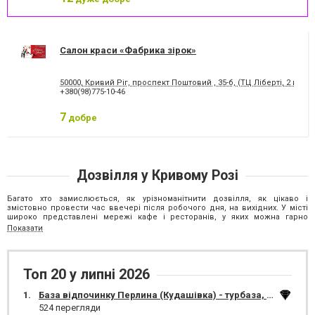
Салон краси «Фабрика зірок»
50000, Кривий Ріг, проспект Поштовий , 35-б, (ТЦ Ліберті, 2 пове
+380(98)775-10-46
7
добре
Дозвілля у Кривому Розі
Багато хто замислюється, як урізноманітнити дозвілля, як цікаво і
змістовно провести час ввечері після робочого дня, на вихідних. У місті
широко представлені мережі кафе і ресторанів, у яких можна гарно
провести час у колі сім'ї, з друзями, скуштувати нові страви, послухати
Показати
музику. Піцерії та суші-бари пропонують своїм відвідувачам широке меню,
в якому кожен знайде собі страву до душі.
Дозвілля в Кривому Розі можна провести, відвідавши художні виставки,
відправившись на виставу, прем'єру в кінотеатр. Після посидіти в
Топ 20 у липні 2026
улюбленому кафе за чашкою кави з десертом.
1.
База відпочинку Перлина (Кудашівка) - турбаза, лазня на дровах
Ідеї дозвілля
524 перегляди
Любителі активного відпочинку не пройдуть повз такі заходи як: