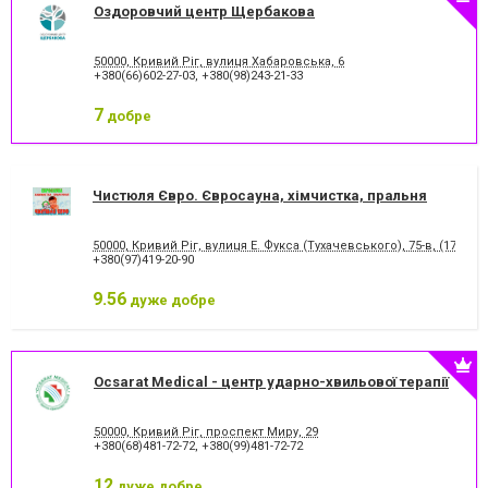
Оздоровчий центр Щербакова
50000, Кривий Ріг, вулиця Хабаровська, 6
+380(66)602-27-03
,
+380(98)243-21-33
7
добре
Чистюля Євро. Євросауна, хімчистка, пральня
50000, Кривий Ріг, вулиця Е. Фукса (Тухачевського), 75-в, (173 кв
+380(97)419-20-90
9.56
дуже добре
Ocsarat Medical - центр ударно-хвильової терапії
50000, Кривий Ріг, проспект Миру, 29
+380(68)481-72-72
,
+380(99)481-72-72
12
дуже добре