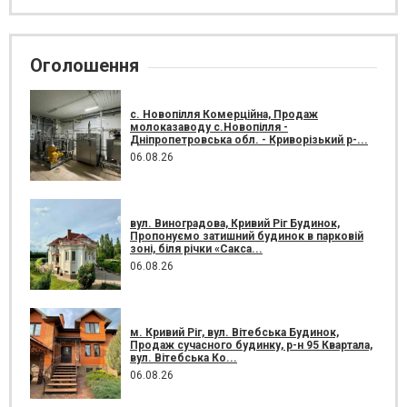
Оголошення
с. Новопілля Комерційна, Продаж
молоказаводу с.Новопілля -
Дніпропетровська обл. - Криворізький р-...
06.08.26
вул. Виноградова, Кривий Ріг Будинок,
Пропонуємо затишний будинок в парковій
зоні, біля річки «Сакса...
06.08.26
м. Кривий Ріг, вул. Вітебська Будинок,
Продаж сучасного будинку, р-н 95 Квартала,
вул. Вітебська Ко...
06.08.26