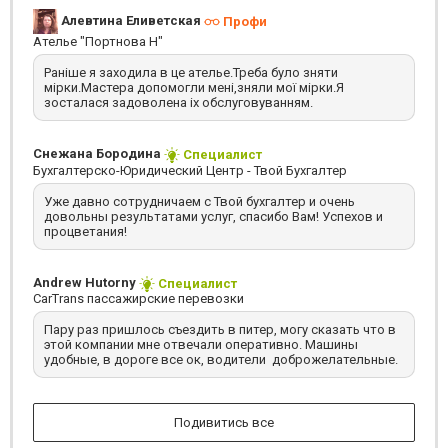
трубку берет всегда
вопросу. Спасибо.
Алевтина Еливетская
Профи
Ателье "Портнова Н"
Раніше я заходила в це ателье.Треба було зняти
мірки.Мастера допомогли мені,зняли мої мірки.Я
зосталася задоволена іх обслуговуванням.
Снежана Бородина
Специалист
Бухгалтерско-Юридический Центр - Твой Бухгалтер
Уже давно сотрудничаем с Твой бухгалтер и очень
довольны результатами услуг, спасибо Вам! Успехов и
процветания!
Andrew Hutorny
Специалист
CarTrans пассажирские перевозки
Пару раз пришлось съездить в питер, могу сказать что в
этой компании мне отвечали оперативно. Машины
удобные, в дороге все ок, водители доброжелательные.
Подивитись все