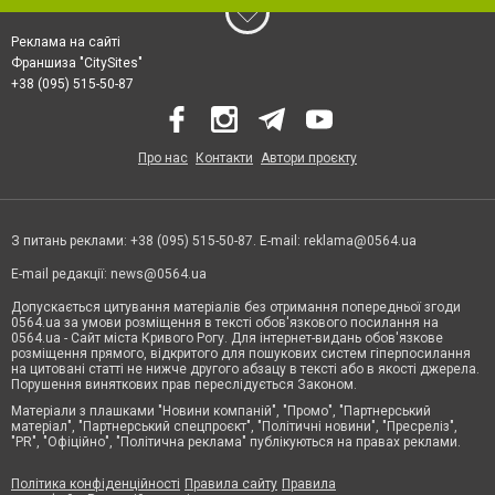
Реклама на сайті
Франшиза "CitySites"
+38 (095) 515-50-87
Про нас
Контакти
Автори проєкту
З питань реклами: +38 (095) 515-50-87. E-mail:
reklama@0564.ua
E-mail редакції:
news@0564.ua
Допускається цитування матеріалів без отримання попередньої згоди
0564.ua за умови розміщення в тексті обов'язкового посилання на
0564.ua - Сайт міста Кривого Рогу. Для інтернет-видань обов'язкове
розміщення прямого, відкритого для пошукових систем гіперпосилання
на цитовані статті не нижче другого абзацу в тексті або в якості джерела.
Порушення виняткових прав переслідується Законом.
Матеріали з плашками "Новини компаній", "Промо", "Партнерський
матеріал", "Партнерський спецпроєкт", "Політичні новини", "Пресреліз",
"PR", "Офіційно", "Політична реклама" публікуються на правах реклами.
Політика конфіденційності
Правила сайту
Правила