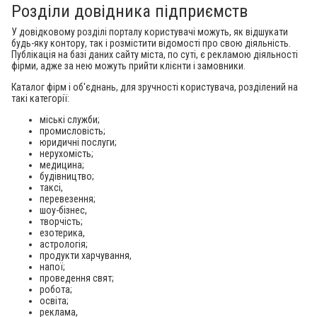
Розділи довідника підприємств
У довідковому розділі порталу користувачі можуть, як відшукати
будь-яку контору, так і розмістити відомості про свою діяльність.
Публікація на базі даних сайту міста, по суті, є рекламою діяльності
фірми, адже за нею можуть прийти клієнти і замовники.
Каталог фірм і об'єднань, для зручності користувача, розділений на
такі категорії:
міські служби;
промисловість;
юридичні послуги;
нерухомість;
медицина;
будівництво;
таксі,
перевезення;
шоу-бізнес,
творчість;
езотерика,
астрологія;
продукти харчування,
напої;
проведення свят;
робота;
освіта;
реклама,