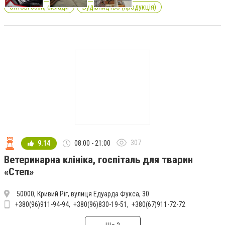
Оптові бази, склади
Будівництво (продукція)
307
9.14
08:00 - 21:00
Ветеринарна клініка, госпіталь для тварин
«Степ»
50000, Кривий Ріг, вулиця Едуарда Фукса, 30
+380(96)911-94-94
+380(96)830-19-51
+380(67)911-72-72