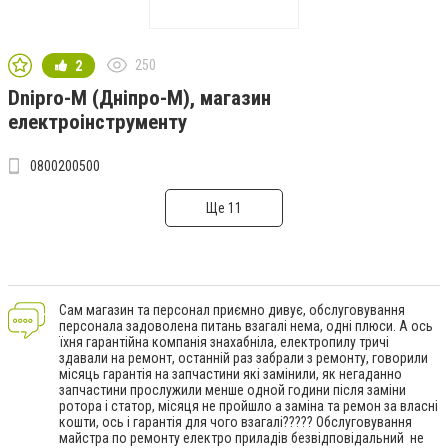
250
2
Dnipro-M (Дніпро-М), магазин
електроінструменту
0800200500
Ще 11
Сам магазин та персонал приємно дивує, обслуговування
персонала задоволена питань взагалі нема, одні плюси. А ось
їхня гарантійна компанія знахабніла, електропилу тричі
здавали на ремонт, останній раз забрали з ремонту, говорили
місяць гарантія на запчастини які замінили, як негаданно
запчастини прослужили менше одной години після заміни
ротора і статор, місяця не пройшло а заміна та ремон за власні
кошти, ось і гарантія для чого взагалі????? Обслуговування
майстра по ремонту електро приладів безвідповідальний не