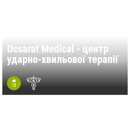
Ocsarat Medical - центр
ударно-хвильової терапії
12