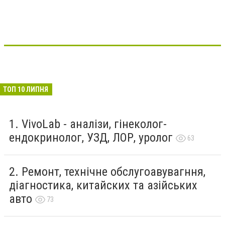
ТОП 10 ЛИПНЯ
VivoLab - аналізи, гінеколог-
ендокринолог, УЗД, ЛОР, уролог
63
Ремонт, технічне обслугоавувагння,
діагностика, китайских та азійських
авто
73