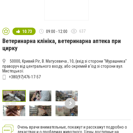
637
10.73
09:00 - 12:00
Ветеринарна клініка, ветеринарна аптека при
цирку
50000, Кривий Ріг, В. Матусевича , 10, (вхід зі сторони "Мурашника"
праворуч від центрального входу, або окремий в'їзд зі сторони вул.
Мистецької.
+380(97)476-17-57
Очень врачи внимательные, покажут и расскажут подробно о
лекаствах и о проблемах животного. Цены доступные на