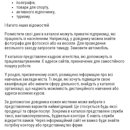
поліграфія;
товари для спорту,
активного відпочинку,
туризму.
І багато інших відомостей.
Розмістити свої дані в каталозі можуть приватні підприємці, які
працюють із населенням. Наприклад, у довіднику можна знайти
фотографа для фотосесії або на весілля. Для проведення
весільного заходу запросити тамаду. Замовити автомобіль.
У каталозі представлені кадрові агентства, які допоможуть із
працевлаштуванням. Є адреси сайтів, призначених для самостійного
пошуку роботи.
У розділі, присвяченому освіті, розміщено інформацію про всі
навчальні заклади міста. Ті люди, які хочуть підвищити свою
кваліфікацію або змінити сферу діяльності, знайдуть у каталозі
організації, що надають можливість дистанційного навчання або
адреси всіляких курсів.
За допомогою довідника кожен містянин може вибрати з
представлених варіантів найвигідніший. Це стосується будь-якої
продукції та сфери послуг. Зокрема в каталозі представлені служби
таксі, вантажоперевезень, будівельні контори. Є навіть служби
відкриття замків. Через інформаційний сайт не важко буде знайти
потрібну контору або представництво фірми.