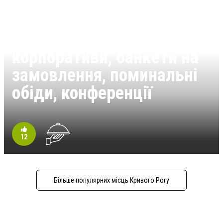
April - кафе, - весілля,
корпоративи, банкети на
замовлення, поминальні
обіди, конференції
12
Більше популярних місць Кривого Рогу