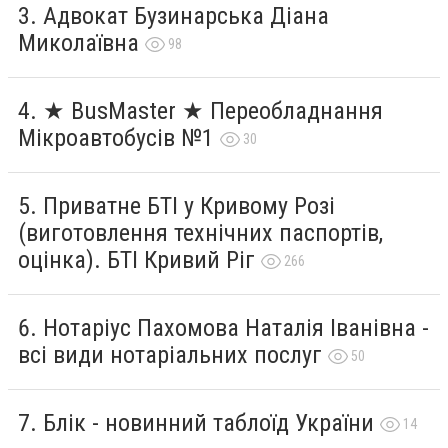
Адвокат Бузинарська Діана
Миколаївна
98
★ BusMaster ★ Переобладнання
Мікроавтобусів №1
30
Приватне БТІ у Кривому Розі
(виготовлення технічних паспортів,
оцінка). БТІ Кривий Ріг
266
Нотаріус Пахомова Наталія Іванівна -
всі види нотаріальних послуг
50
Блік - новинний таблоїд України
14