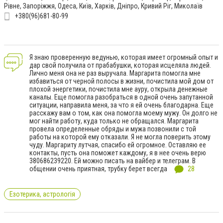
Рівне, Запоріжжя, Одеса, Київ, Харків, Дніпро, Кривий Ріг, Миколаїв
+380(96)681-80-99
Я знаю проверенную ведунью, которая имеет огромный опыт и
дар свой получила от прабабушки, которая исцеляла людей.
Лично меня она не раз выручала. Маргарита помогла мне
избавиться от черной полосы в жизни, почистила мой дом от
плохой энергетики, почистила мне ауру, открыла денежные
каналы. Еще помогла разобраться в одной очень запутанной
ситуации, направила меня, за что я ей очень благодарна. Еще
расскажу вам о том, как она помогла моему мужу. Он долго не
мог найти работу, куда только не обращался. Маргарита
провела определенные обряды и мужа позвонили с той
работы на которой ему отказали. Я не могла поверить этому
чуду. Маргариту лутчая, спасибо ей огромное. Оставляю ее
контакты, пусть она поможет каждому, я в нее очень верю
380686239220. Ей можно писать на вайбер и телеграм. В
общении очень приятная, трубку берет всегда
28
Езотерика, астрологія