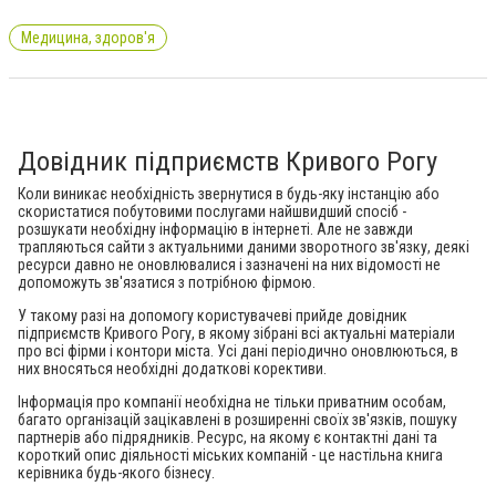
Медицина, здоров'я
Довідник підприємств Кривого Рогу
Коли виникає необхідність звернутися в будь-яку інстанцію або
скористатися побутовими послугами найшвидший спосіб -
розшукати необхідну інформацію в інтернеті. Але не завжди
трапляються сайти з актуальними даними зворотного зв'язку, деякі
ресурси давно не оновлювалися і зазначені на них відомості не
допоможуть зв'язатися з потрібною фірмою.
У такому разі на допомогу користувачеві прийде довідник
підприємств Кривого Рогу, в якому зібрані всі актуальні матеріали
про всі фірми і контори міста. Усі дані періодично оновлюються, в
них вносяться необхідні додаткові корективи.
Інформація про компанії необхідна не тільки приватним особам,
багато організацій зацікавлені в розширенні своїх зв'язків, пошуку
партнерів або підрядників. Ресурс, на якому є контактні дані та
короткий опис діяльності міських компаній - це настільна книга
керівника будь-якого бізнесу.