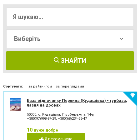
ЗНАЙТИ
Сортувати:
за рейтингом
за переглядами
База відпочинку Перлина (Кудашівка) - турбаза,
лазня на дровах
50000, с. Кудашівка, Лівобережна, 14-а
+380(97)998-97-29
,
+380(68)234-55-47
10
дуже добре
Я рекомендую