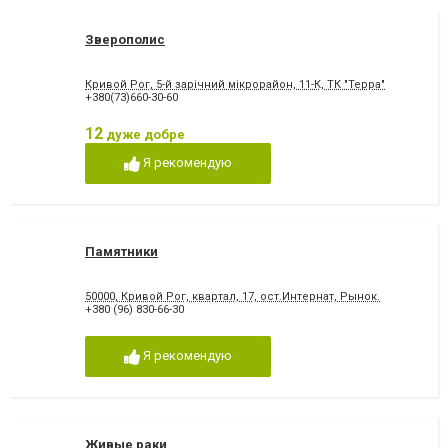
Зверополис
Кривой Рог, 5-й зарічний мікрорайон, 11-К, ТК "Терра"
+380(73)660-30-60
12
дуже добре
Я рекомендую
Памятники
50000, Кривой Рог, квартал, 17, ост.Интернат, Рынок.
+380 (96) 830-66-30
Я рекомендую
Живые раки