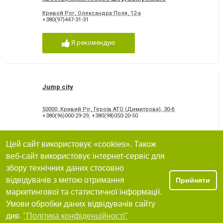
Кривой Рог, Олександра Поля, 12-а
+380(97)447-31-31
Я рекомендую
Jump city
50000, Кривий Ріг, Героїв АТО (Димитрова), 30-б
+380(96)000-29-29
,
+380(98)050-20-50
11.53
дуже добре
Цей сайт використовує «cookies». Також
Я рекомендую
веб-сайт використовує інтернет-сервіс для
збору технічних даних стосовно
відвідувачів з метою отримання
Прийняти
маркетингової та статистичної інформації.
Tandem studio
Умови обробки даних відвідувачів сайту
Фільтри
Кривий Ріг, вулиця Головка 29/24
див.
"Політика конфіденційності"
+380 (93) 975-76-32
,
+380 (564) 38-83-59
,
+380 (97) 603-54-90