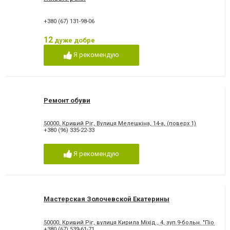
+380 (67) 131-98-06
12
дуже добре
Я рекомендую
Ремонт обуви
50000, Кривий Ріг, Вулиця Мелешкіна, 14-а, (поверх 1)
+380 (96) 335-22-33
Я рекомендую
Мастерская Золочевской Екатерины
50000, Кривий Ріг, вулиця Кирила Міхід., 4, зуп.9-больн. "Піонер"
+380 (67) 539-61-71