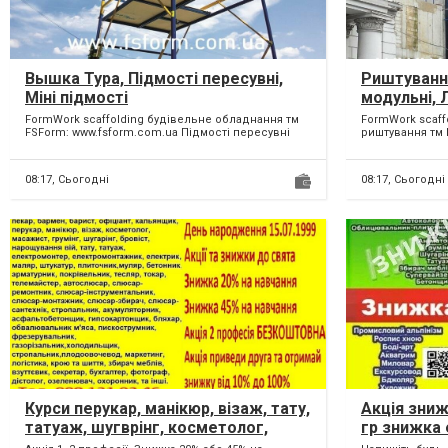
Вышка Тура, Підмості пересувні,
Риштуванн
Міні підмості
модульні, Л
Риштовка
FormWork scaffolding будівельне обладнання тм
FormWork scaff
FSForm: www.fsform.com.ua Підмості пересувні
риштування тм 
серії E...
Риштування буді
08:17,
Сьогодні
08:17,
Сьогодні
Курси перукар, манікюр, візаж, тату,
Акція зниж
татуаж, шугврінг, косметолог,
гр знижка 
бровіст, нарощування вій