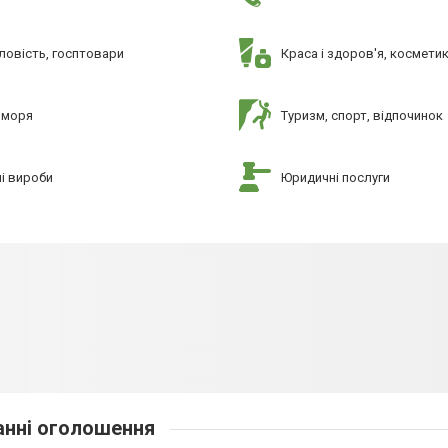
овість, госптовари
Краса і здоров'я, космети
 моря
Туризм, спорт, відпочинок
і вироби
Юридичні послуги
нні оголошення