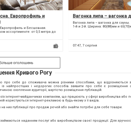
сна. Европрофиль и
Вагонка липа – вагонка 
я
Вагонка липа – вагонка для сауны.
1-й и 2-й. Ширина: 80(88)мм и 65(70)
. Европрофиль и Бесшовная.
м ассортименте: от 0,5 метра до
07:47,
7 серпня
Більше оголошень
ення Кривого Рогу
цію про себе до споживача можна різними способами, що відрізняються з
ин із найпростіших і недорогих способів заявити про себе є розміщення 
личиною охоплення аудиторії, вартістю розміщення публікацій.
оїх інтернет-майданчиках компаніям, що працюють у сфері виробництва або п
ній користуються інтернет-рекламою в будь-якому з її видів.
а них публікації про продаж речей або знайти потрібні для себе товари.
займаються наданням послуг або виробництвом своєї продукції. Для зручност