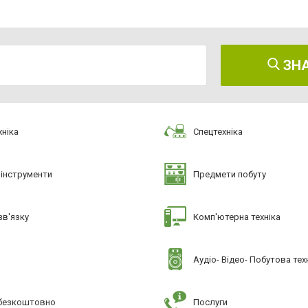
ЗН
ніка
Спецтехніка
 інструменти
Предмети побуту
зв'язку
Комп'ютерна техніка
Аудіо- Відео- Побутова тех
 безкоштовно
Послуги