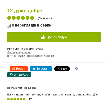
12
дуже добре
(
3
оцінки)
8 переглядів в серпні
Я рекомендую
Ніхто ще не рекомендував
Авторизуйтесь
,
щоб оцінити і порекомендувати
Reddit
Telegram
Viber
WhatsApp
bqw13674@jioso.com
Блік – новинний таблоїд України: швидко, гаряче, сенсаційно! 📰🔥
12