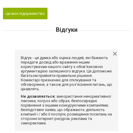
Це моє підприємство
Відгуки
Відгук - це думка або оцінка людей, які бажають
передати досвід або враження іншим
користувачам нашого сайту з обов'язковою
аргументацією залишеного відгука. Це допоможе
багатьом прийняти правильне рішення.
Коментарі призначені для спілкування та
обговорення, а також для роз'яснення питань, що
цікавлять.
Не дозволяється:
використання ненормативної
лексики, погроз або образ; безпосереднє
порівняння з іншими конкуруючими компаніями;
безпідставні заяви, що ображають діяльність
компанії і / або її послуги; розміщення посилань на
сторонні інтернет-ресурси; реклама та
самореклама.