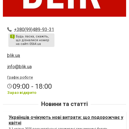
+380(99)489-93-31
Будь ласка, скажіть,
що дізналися номер
на сайті 0564.ua
blik.ua
info@blik.ua
Графік роботи
09:00 - 18:00
Зараз відкрито
Новини та статті
Українців очікують нові витрати: що подорожчає у
квітні
З 1 квітня 2025 року українські споживачі газу змушені будуть