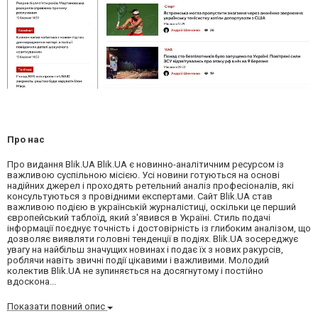
Про нас
Про видання Blik.UA Blik.UA є новинно-аналітичним ресурсом із
важливою суспільною місією. Усі новини готуються на основі
надійних джерел і проходять ретельний аналіз професіоналів, які
консультуються з провідними експертами. Сайт Blik.UA став
важливою подією в українській журналістиці, оскільки це перший
європейський таблоїд, який з'явився в Україні. Стиль подачі
інформації поєднує точність і достовірність із глибоким аналізом, що
дозволяє виявляти головні тенденції в подіях. Blik.UA зосереджує
увагу на найбільш значущих новинах і подає їх з нових ракурсів,
роблячи навіть звичні події цікавими і важливими. Молодий
колектив Blik.UA не зупиняється на досягнутому і постійно
вдоскона...
Показати повний опис