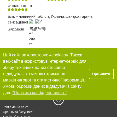
Співвідношення
Блік – новинний таблоїд України: швидко, гаряче,
сенсаційно!
0
0
Відповісти
Цей сайт використовує «cookies». Також
веб-сайт використовує інтернет-сервіс для
збору технічних даних стосовно
відвідувачів з метою отримання
Прийняти
маркетингової та статистичної інформації.
Умови обробки даних відвідувачів сайту
див.
"Політика конфіденційності"
Реклама на сайті
Франшиза "CitySites"