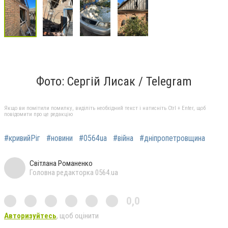
Фото: Сергій Лисак /
Telegram
Якщо ви помітили помилку, виділіть необхідний текст і натисніть Ctrl + Enter, щоб
повідомити про це редакцію
#кривийРіг
#новини
#0564ua
#війна
#дніпропетровщина
Світлана Романенко
Головна редакторка 0564.ua
0,0
Авторизуйтесь
, щоб оцінити