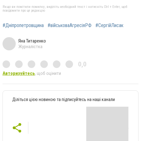
Якщо ви помітили помилку, виділіть необхідний текст і натисніть Ctrl + Enter, щоб
повідомити про це редакцію
#Дніпропетровщина
#військоваАгресіяРФ
#СергійЛисак
Яна Титаренко
Журналістка
0,0
Авторизуйтесь
, щоб оцінити
Діліться цією новиною та підписуйтесь на наші канали