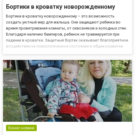
Бортики в кроватку новорожденному
Бортики в кроватку новорожденному – это возможность
создать уютный мир для малыша. Они защищают ребенка во
время проветривания комнаты, от сквозняков и холодных стен.
Благодаря наличию бамперов, ребенок не травмируется при
падении в кроватке. Защитный бортик оказывает благоприятное
воздействие на психологическое состояние и общее развитие
ребенка. А если подушки выполнены в форме игрушек, то они
будут развивать его внимание, тактильные ощущения и
умственны...
Бізнес новини