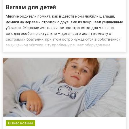
Вигвам для детей
Многие родители помнят, как в детстве они любили шалаши,
домики на дереве и строили с друзьями из покрывал уединенные
убежища. Желание иметь личное пространство для малыша
сегодня особенно актуально – дети часто делят комнату с
сестрами и братьями, при этом остро нуждаются в собственной
защищенной обители. Эту проблему решает оборудование
детской комнаты удобной и романтической палаткой-вигвамом,
которая будет надежным убежищем для маленьких друзей
краснок...
Бізнес новини