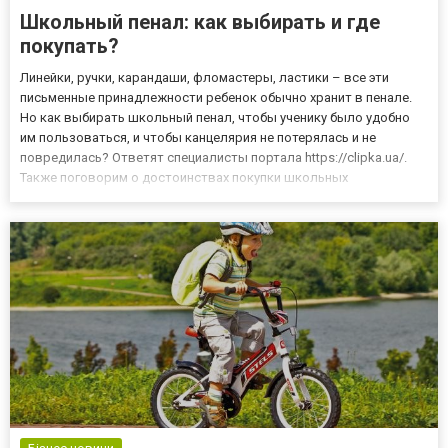
Школьный пенал: как выбирать и где
покупать?
Линейки, ручки, карандаши, фломастеры, ластики – все эти
письменные принадлежности ребенок обычно хранит в пенале.
Но как выбирать школьный пенал, чтобы ученику было удобно
им пользоваться, и чтобы канцелярия не потерялась и не
повредилась? Ответят специалисты портала https://clipka.ua/.
Также поговорим о достоинствах покупки школьных
принадлежностей на упомянутом сайте. Как подобрать?
Представленные в продаже пеналы можно поделить на
отдельные виды. Самые...