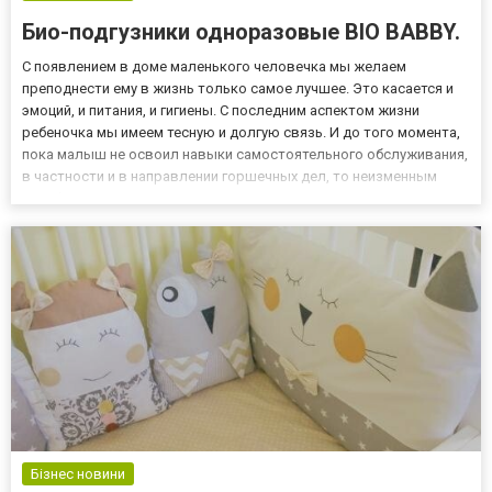
Био-подгузники одноразовые BIO BABBY.
С появлением в доме маленького человечка мы желаем
преподнести ему в жизнь только самое лучшее. Это касается и
эмоций, и питания, и гигиены. С последним аспектом жизни
ребеночка мы имеем тесную и долгую связь. И до того момента,
пока малыш не освоил навыки самостоятельного обслуживания,
в частности и в направлении горшечных дел, то неизменным
атрибутом, который идет с малышом и мамой на протяжении
долгого времени является подгузник. Лучший вариант гигиены...
Бізнес новини