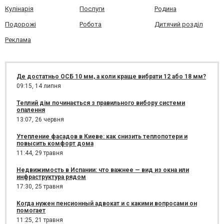
Кулінарія
Послуги
Родина
Подорожі
Робота
Дитячий розділ
Реклама
Де достатньо ОСБ 10 мм, а коли краще вибрати 12 або 18 мм?
09:15,
14 липня
Теплий дім починається з правильного вибору системи
опалення
13:07,
26 червня
Утепление фасадов в Киеве: как снизить теплопотери и
повысить комфорт дома
11:44,
29 травня
Недвижимость в Испании: что важнее — вид из окна или
инфраструктура рядом
17:30,
25 травня
Когда нужен пенсионный адвокат и с какими вопросами он
помогает
11:25,
21 травня