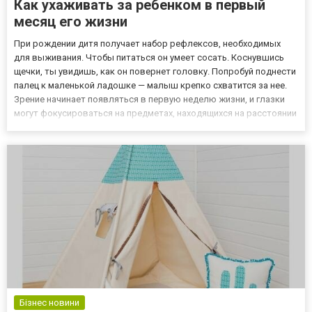
Как ухаживать за ребенком в первый
месяц его жизни
При рождении дитя получает набор рефлексов, необходимых
для выживания. Чтобы питаться он умеет сосать. Коснувшись
щечки, ты увидишь, как он повернет головку. Попробуй поднести
палец к маленькой ладошке — малыш крепко схватится за нее.
Зрение начинает появляться в первую неделю жизни, и глазки
могут фокусироваться на предметах, находящихся на расстоянии
от 40 сантиметров. Также проявляется слух. Как правильно
кормить младенца В первые месяцы лучшей едой для...
Бізнес новини