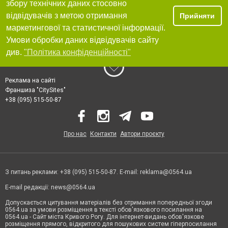
збору технічних даних стосовно
відвідувачів з метою отримання
Прийняти
маркетингової та статистичної інформації.
Умови обробки даних відвідувачів сайту
див.
"Політика конфіденційності"
Реклама на сайті
Франшиза "CitySites"
+38 (095) 515-50-87
Про нас
Контакти
Автори проєкту
З питань реклами: +38 (095) 515-50-87. E-mail:
reklama@0564.ua
E-mail редакції:
news@0564.ua
Допускається цитування матеріалів без отримання попередньої згоди
0564.ua за умови розміщення в тексті обов'язкового посилання на
0564.ua - Сайт міста Кривого Рогу. Для інтернет-видань обов'язкове
розміщення прямого, відкритого для пошукових систем гіперпосилання