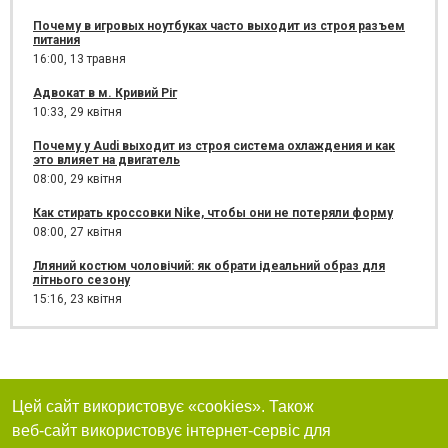
Почему в игровых ноутбуках часто выходит из строя разъем
питания
16:00,
13 травня
Адвокат в м. Кривий Ріг
10:33,
29 квітня
Почему у Audi выходит из строя система охлаждения и как
это влияет на двигатель
08:00,
29 квітня
Как стирать кроссовки Nike, чтобы они не потеряли форму
08:00,
27 квітня
Лляний костюм чоловічий: як обрати ідеальний образ для
літнього сезону
15:16,
23 квітня
Цей сайт використовує «cookies». Також
веб-сайт використовує інтернет-сервіс для