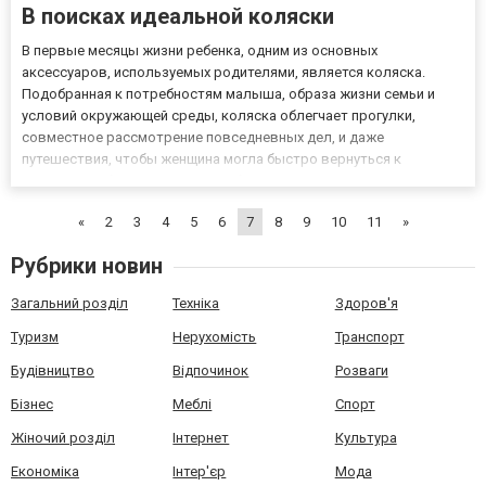
В поисках идеальной коляски
В первые месяцы жизни ребенка, одним из основных
аксессуаров, используемых родителями, является коляска.
Подобранная к потребностям малыша, образа жизни семьи и
условий окружающей среды, коляска облегчает прогулки,
совместное рассмотрение повседневных дел, и даже
путешествия, чтобы женщина могла быстро вернуться к
активному образу жизни после беременности. Вопрос только в
том, как найти идеальную модель, которая будет удовлетворять
«
2
3
4
5
6
7
8
9
10
11
»
ожидания ребенка и его р...
Рубрики новин
Загальний розділ
Техніка
Здоров'я
Туризм
Нерухомість
Транспорт
Будівництво
Відпочинок
Розваги
Бізнес
Меблі
Спорт
Жіночий розділ
Інтернет
Культура
Економіка
Інтер'єр
Мода