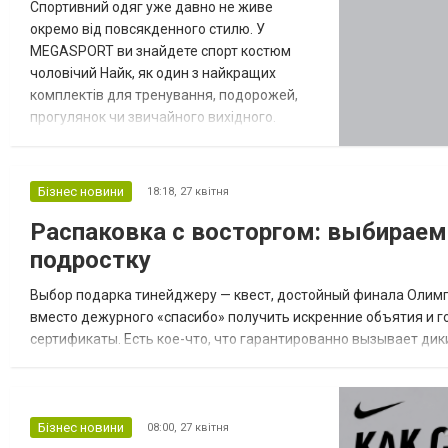
Спортивний одяг уже давно не живе
окремо від повсякденного стилю. У
MEGASPORT ви знайдете спорт костюм
чоловічий Найк, як один з найкращих
комплектів для тренування, подорожей,
прогулянок чи звичайного вихідного.
Бренд Nike добре відчуває, що сучасний
гардероб має бути зручним, але без
вигляду «одягнув перше, що було під
Бізнес новини
18:18,
27 квітня
рукою». Стиль без зайвого шуму Nike часто
Распаковка с восторгом: выбираем
працює з простими лініями, чистими
кольорами й посадкою, яка не заважає
подростку
рухатися. Саме тому чол...
Выбор подарка тинейджеру — квест, достойный финала Олимпи
вместо дежурного «спасибо» получить искренние объятия и г
сертификаты. Есть кое-что, что гарантированно вызывает дик
Мы говорим о культовых виниловых фигурках Funko Pop. Это н
Бізнес новини
08:00,
27 квітня