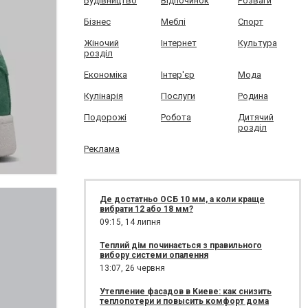
Будівництво
Відпочинок
Розваги
Бізнес
Меблі
Спорт
Жіночий
Інтернет
Культура
розділ
Економіка
Інтер'єр
Мода
Кулінарія
Послуги
Родина
Подорожі
Робота
Дитячий
розділ
Реклама
Де достатньо ОСБ 10 мм, а коли краще
вибрати 12 або 18 мм?
09:15,
14 липня
Теплий дім починається з правильного
вибору системи опалення
13:07,
26 червня
Утепление фасадов в Киеве: как снизить
теплопотери и повысить комфорт дома