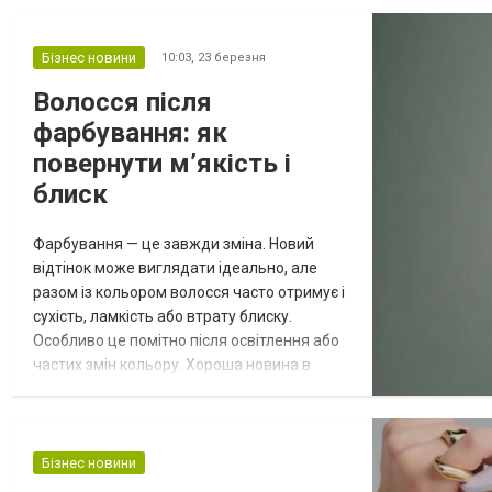
взагалі в’язати пальчиками? Так, так —
пальцями з ось такої петлевої пряжі Алізе
Пуффі https://candy-yarn.ua/alize-puffy-
Бізнес новини
10:03,
23 березня
alize-puffi-pljusheva-prjazha-z-petel-kami-
Волосся після
dlja-v-jazannja-rukam...
фарбування: як
повернути м’якість і
блиск
Фарбування — це завжди зміна. Новий
відтінок може виглядати ідеально, але
разом із кольором волосся часто отримує і
сухість, ламкість або втрату блиску.
Особливо це помітно після освітлення або
частих змін кольору. Хороша новина в
тому, що волосся можна привести до ладу,
якщо трохи змінити підхід до догляду і
підібрати правильні засоби. Зараз не
обов’язково йти до салону за кожною
Бізнес новини
процедурою — багато ефективних