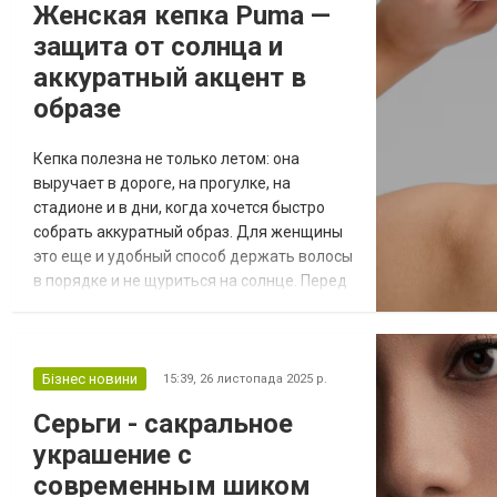
Женская кепка Puma —
продуктів доступні у вільному доступі,
защита от солнца и
наприк...
аккуратный акцент в
образе
Кепка полезна не только летом: она
выручает в дороге, на прогулке, на
стадионе и в дни, когда хочется быстро
собрать аккуратный образ. Для женщины
это еще и удобный способ держать волосы
в порядке и не щуриться на солнце. Перед
выбором подумайте, где вы будете носить
аксессуар чаще — на каждый день или на
тренировки. Если нужна именно кепка
женская, в подборке PUMA можно найти
Бізнес новини
15:39,
26 листопада 2025 р.
разные варианты и сравнить посадку,
Серьги - сакральное
форму козырька и материал. Такой подход
украшение с
подо...
современным шиком