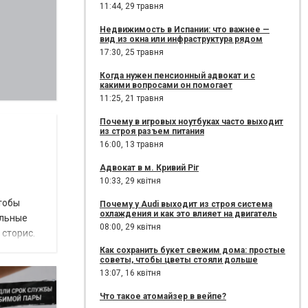
11:44,
29 травня
Недвижимость в Испании: что важнее —
вид из окна или инфраструктура рядом
17:30,
25 травня
Когда нужен пенсионный адвокат и с
какими вопросами он помогает
11:25,
21 травня
Почему в игровых ноутбуках часто выходит
из строя разъем питания
16:00,
13 травня
Адвокат в м. Кривий Ріг
10:33,
29 квітня
чтобы
Почему у Audi выходит из строя система
охлаждения и как это влияет на двигатель
альные
08:00,
29 квітня
 сторис.
Как сохранить букет свежим дома: простые
советы, чтобы цветы стояли дольше
13:07,
16 квітня
Что такое атомайзер в вейпе?