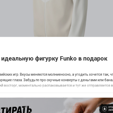
 идеальную фигурку Funko в подарок
йских игр. Вкусы меняются молниеносно, а угодить хочется так, 
орящие глаза. Забудьте про скучные конверты с деньгами или бан
ий восторг, моментально распаковывается и тут же отправляется в
е просто коллекционны...