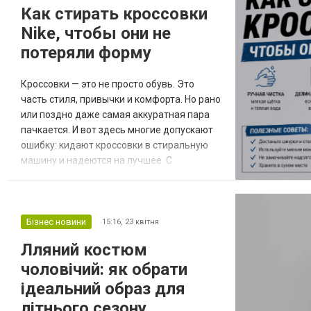
Как стирать кроссовки
Nike, чтобы они не
потеряли форму
Кроссовки — это не просто обувь. Это
часть стиля, привычки и комфорта. Но рано
или поздно даже самая аккуратная пара
пачкается. И вот здесь многие допускают
ошибку: кидают кроссовки в стиральную
машину и надеются на лучшее. С
моделями Nike так делать можно не
всегда. У каждой пары есть свои нюансы:
материалы, клеевые соединения, тип
подошвы. Поэтому правильная стирка —
Бізнес новини
15:16,
23 квітня
это не про «быстро», а про «аккуратно».
Лляний костюм
Если ты выбираешь обувь на найк, важно
чоловічий: як обрати
понимать:...
ідеальний образ для
літнього сезону