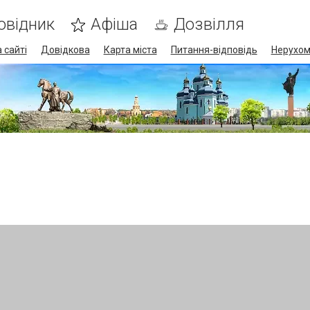
овідник
Афіша
Дозвілля
 сайті
Довідкова
Карта міста
Питання-відповідь
Нерухом