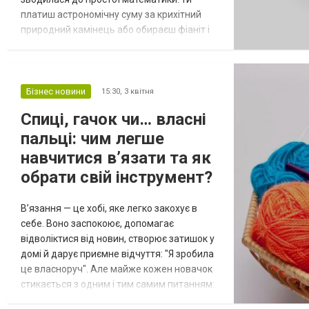
платиш астрономічну суму за крихітний
природний камінець або обираєш фіаніт і
миришся з тим, що він з часом потьмяніє.
Сьогодні правила гри змінилися. Ринок
стрімко завойовують лабораторні
діаманти, і це зовсім не тимчасовий хайп.
Бізнес новини
15:30,
3 квітня
Давайте розберемося, що стоїть за цим
Спиці, гачок чи… власні
трендом. Це не підробка і не імітація
пальці: чим легше
Найпоши...
навчитися в’язати та як
обрати свій інструмент?
В’язання — це хобі, яке легко закохує в
себе. Воно заспокоює, допомагає
відволіктися від новин, створює затишок у
домі й дарує приємне відчуття: "Я зробила
це власноруч". Але майже кожен новачок
стикається з одним і тим самим питанням:
що обрати для старту — спиці, гачок чи