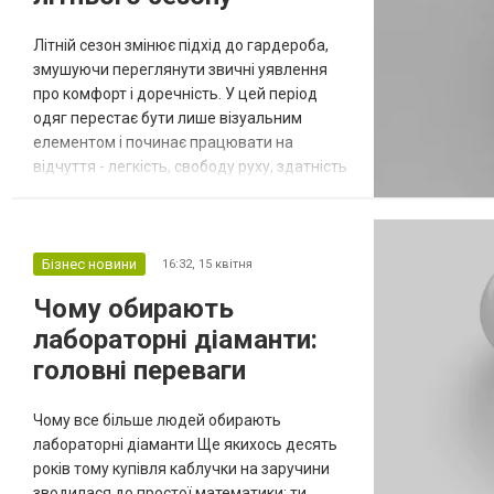
Літній сезон змінює підхід до гардероба,
змушуючи переглянути звичні уявлення
про комфорт і доречність. У цей період
одяг перестає бути лише візуальним
елементом і починає працювати на
відчуття - легкість, свободу руху, здатність
витримувати спеку без втрати акуратності.
Саме тому лляний костюм чоловічий
сприймається як продумане рішення, де
стримана елегантність поєднується з
Бізнес новини
16:32,
15 квітня
природною невимушеністю. Такий формат
Чому обирають
не потребує зайвих акцентів: достатньо
лабораторні діаманти:
пра...
головні переваги
Чому все більше людей обирають
лабораторні діаманти Ще якихось десять
років тому купівля каблучки на заручини
зводилася до простої математики: ти