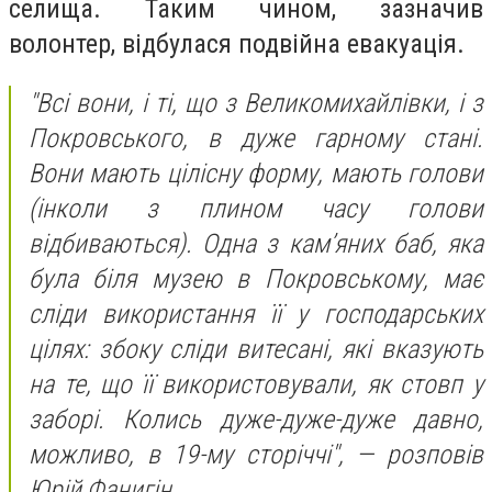
селища. Таким чином, зазначив
волонтер, відбулася подвійна евакуація.
"Всі вони, і ті, що з Великомихайлівки, і з
Покровського, в дуже гарному стані.
Вони мають цілісну форму, мають голови
(інколи з плином часу голови
відбиваються). Одна з кам’яних баб, яка
була біля музею в Покровському, має
сліди використання її у господарських
цілях: збоку сліди витесані, які вказують
на те, що її використовували, як стовп у
заборі. Колись дуже-дуже-дуже давно,
можливо, в 19-му сторіччі", — розповів
Юрій Фанигін.