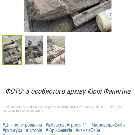
ФОТО: з особистого архіву Юрія Фанигіна
Якщо ви помітили помилку, виділіть необхідний текст і натисніть Ctrl + Enter, щоб
повідомити про це редакцію
#Дніпропетровщина
#військоваАгресіяРФ
#половецькіБаби
#культура
#історія
#ЮрійФанигін
#камяніБаби