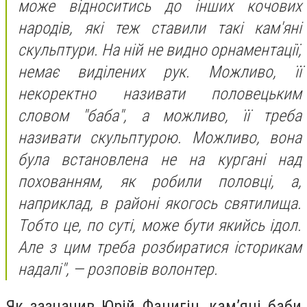
може відноситись до інших кочових
народів, які теж ставили такі кам'яні
скульптури. На ній не видно орнаментації,
немає виділених рук. Можливо, її
некоректно називати половецьким
словом "баба", а можливо, її треба
називати скульптурою. Можливо, вона
була встановлена не на кургані над
похованням, як робили половці, а,
наприклад, в районі якогось святилища.
Тобто це, по суті, може бути якийсь ідол.
Але з цим треба розбиратися історикам
надалі", — розповів волонтер.
Як зазначив Юрій Фанигін, кам’яні баби