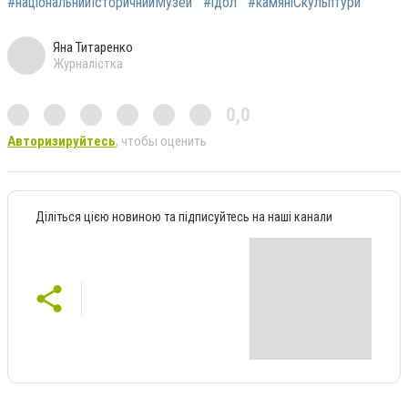
#національнийІсторичнийМузей
#ідол
#камяніСкульптури
Яна Титаренко
Журналістка
0,0
Авторизируйтесь
, чтобы оценить
Діліться цією новиною та підписуйтесь на наші канали