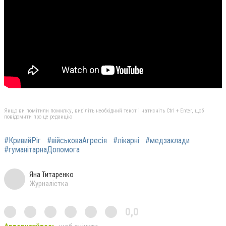
Якщо ви помітили помилку, виділіть необхідний текст і натисніть Ctrl + Enter, щоб
повідомити про це редакцію
#КривийРіг
#військоваАгресія
#лікарні
#медзаклади
#гуманітарнаДопомога
Яна Титаренко
Журналістка
0,0