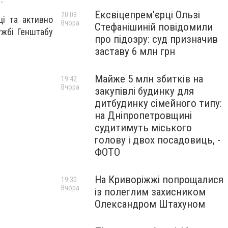
Ексвіцепрем'єрці Ользі
20:03
ці та активно
Вчора
Стефанішиній повідомили
ужбі Генштабу
про підозру: суд призначив
заставу 6 млн грн
Майже 5 млн збитків на
19:42
Вчора
закупівлі будинку для
дитбудинку сімейного типу:
на Дніпропетровщині
судитимуть міського
голову і двох посадовиць, -
ФОТО
На Криворіжжі попрощалися
19:30
Вчора
із полеглим захисником
Олександром Штахуном