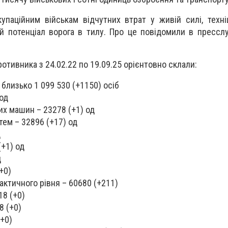
упаційним військам відчутних втрат у живій силі, техні
й потенціал ворога в тилу. Про це повідомили в прессл
ротивника з 24.02.22 по 19.09.25 орієнтовно склали:
 близько 1 099 530 (+1150) осіб
 од
х машин – 23278 (+1) од
тем – 32896 (+17) од
д
(+1) од
д
+0)
ктичного рівня – 60680 (+211)
18 (+0)
8 (+0)
(+0)