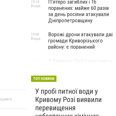
П’ятеро загиблих і 16
19:14
Вчора
поранених: майже 60 разів
за день росіяни атакували
Дніпропетровщину
Ворожі дрони атакували дві
19:06
Вчора
громади Криворізького
району: є поранений
У Кривому Розі судитимуть
18:18
Вчора
чоловіка, якого підозрюють
у продажі автомата та
боєприпасів, - ФОТО
ТОП НОВИНИ
У пробі питної води у
Кривому Розі виявили
 оцінити
перевищення