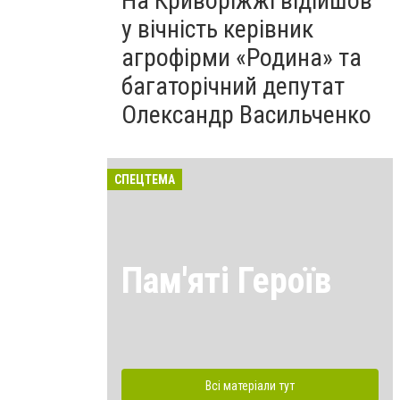
На Криворіжжі відійшов
у вічність керівник
агрофірми «Родина» та
багаторічний депутат
Олександр Васильченко
СПЕЦТЕМА
Пам'яті Героїв
Всі матеріали тут