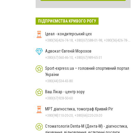
ПІДПРИЄМСТВА КРИВОГО РОГУ
Ідеал - кондитерський цех
+380(56)426-74-18, +380(67)588-01-98, +380(56)426-78-12
Адвокат Євгеній Морозов
+380(67)560-46-10, +380(67)989-65-31
Sport-express.ua – головний спортивний портал
України
+380(44)534-43-80
Ваш Лікар - центр зору
+380(67)928-50-60
МРТ діагностика, томограф Кривий Ріг
+380(98)110-20-20, +380(66)220-20-20
Стоматологія Denta-M (Дента-М) - діагностика,
лікування, відновлення, естетичні послуги