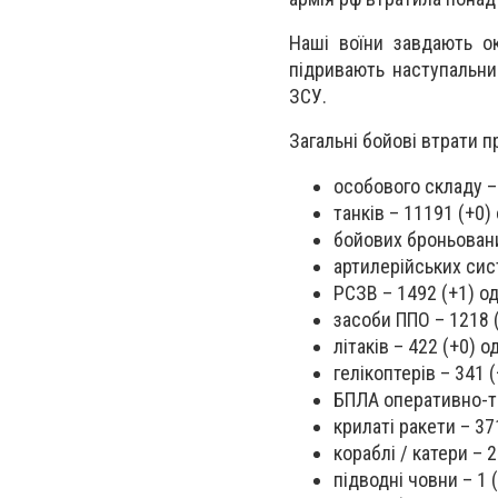
Наші воїни завдають ок
підривають наступальни
ЗСУ.
Загальні бойові втрати п
особового складу –
танків – 11191 (+0)
бойових броньовани
артилерійських сис
РСЗВ – 1492 (+1) о
засоби ППО – 1218 
літаків – 422 (+0) о
гелікоптерів – 341 (
БПЛА оперативно-та
крилаті ракети – 37
кораблі / катери – 2
підводні човни – 1 