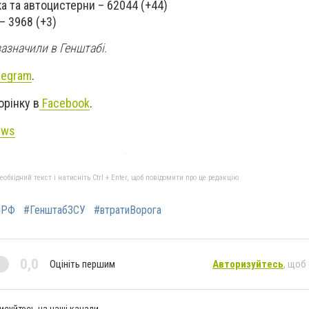
ка та автоцистерни – 62044 (+44)
– 3968 (+3)
зазначили в Генштабі.
legram
.
орінку в
Facebook
.
ews
бхідний текст і натисніть Ctrl + Enter, щоб повідомити про це редакцію
яРФ
#ГенштабЗСУ
#втратиВорога
0,0
Оцініть першим
Авторизуйтесь
, щоб