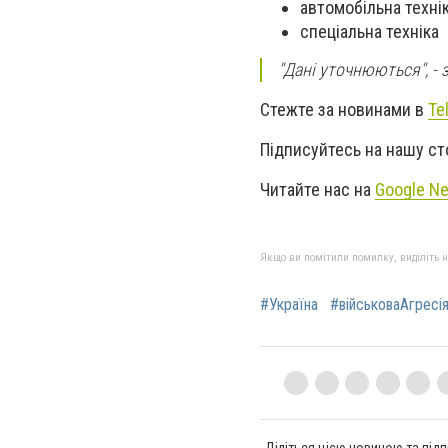
автомобільна техні
спеціальна техніка 
"Дані уточнюються", - 
Стежте за новинами в
Te
Підписуйтесь на нашу ст
Читайте нас на
Google N
Якщо ви помітили помилку, виділіть нео
#Україна
#військоваАгресі