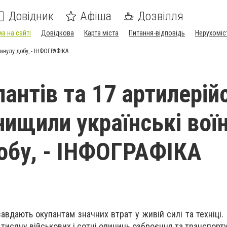
Довідник
Афіша
Дозвілля
а на сайті
Довідкова
Карта міста
Питання-відповідь
Нерухоміс
минулу добу, - ІНФОГРАФІКА
пантів та 17 артилерій
нищили українські воїн
обу, - ІНФОГРАФІКА
завдають окупантам значних втрат у живій силі та техніці
тисячу військових і сотні одиниць озброєння та транспорту