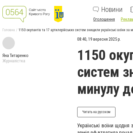
Новини
Оголошення
Реклам
Головна
1150 окупантів та 17 артилерійських систем знищили українські воїни за 
08:40, 19 вересня 2025 р.
1150 оку
Яна Титаренко
Журналістка
систем з
минулу д
Читать на русском
Українські воїни щодня 
армія рф втратила понад 