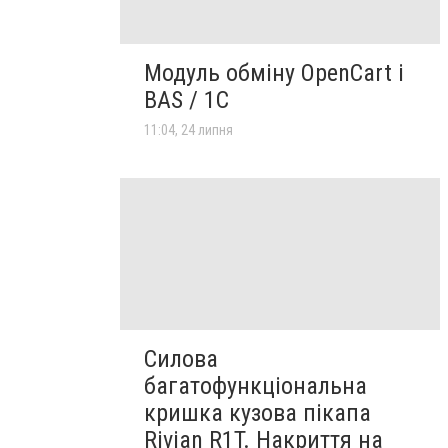
Модуль обміну OpenCart і
BAS / 1С
11:04, 24 липня
Силова
багатофункціональна
кришка кузова пікапа
Rivian R1T. Накриття на