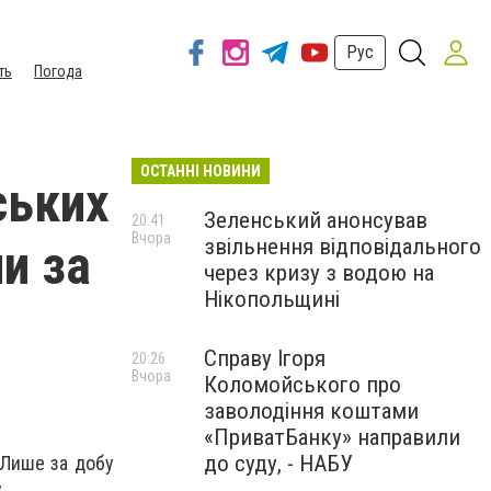
Рус
ть
Погода
ОСТАННІ НОВИНИ
ських
Зеленський анонсував
20:41
Вчора
звільнення відповідального
и за
через кризу з водою на
Нікопольщині
Справу Ігоря
20:26
Вчора
Коломойського про
заволодіння коштами
«ПриватБанку» направили
до суду, - НАБУ
. Лише за добу
.