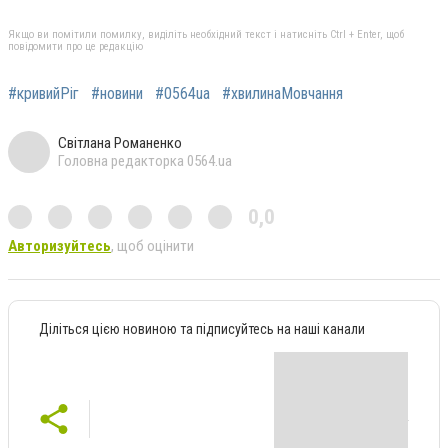
Якщо ви помітили помилку, виділіть необхідний текст і натисніть Ctrl + Enter, щоб
повідомити про це редакцію
#кривийРіг
#новини
#0564ua
#хвилинаМовчання
Світлана Романенко
Головна редакторка 0564.ua
0,0
Авторизуйтесь
, щоб оцінити
Діліться цією новиною та підписуйтесь на наші канали