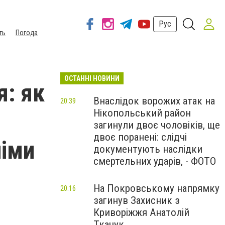
Рус
ть
Погода
ОСТАННІ НОВИНИ
я: як
Внаслідок ворожих атак на
20:39
Нікопольський район
загинули двоє чоловіків, ще
двоє поранені: слідчі
німи
документують наслідки
смертельних ударів, - ФОТО
На Покровському напрямку
20:16
загинув Захисник з
Криворіжжя Анатолій
Ткачук