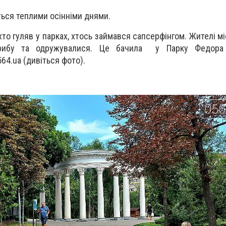
ься теплими осінніми днями.
хто гуляв у парках, хтось займався сапсерфінгом. Жителі м
 рибу та одружувалися. Це бачила у Парку Федора
64.ua (дивіться фото).