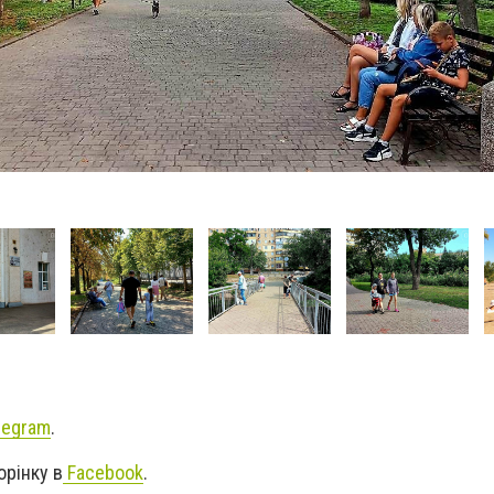
legram
.
орінку в
Facebook
.