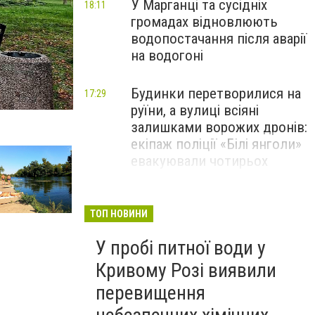
У Марганці та сусідніх
18:11
громадах відновлюють
водопостачання після аварії
на водогоні
Будинки перетворилися на
17:29
руїни, а вулиці всіяні
залишками ворожих дронів:
екіпаж поліції «Білі янголи»
евакуювали чотирьох
дорослих та дитину з
Межівської громади.
ТОП НОВИНИ
За незаконно добутих 293
16:48
У пробі питної води у
раків збитки могли б
перевищити 970 тисяч
Кривому Розі виявили
гривень: на
перевищення
Дніпропетровщині викрили