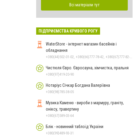
Всі матеріали тут
ПІДПРИЄМСТВА КРИВОГО РОГУ
WaterStore - інтернет магазин басейнів і
обладнання
+380(44)502-01-02, +380(66)777-78-42, +380(67)777-82-19, +380(67)890-80-80, +380(73)890-80-80, +380(44)502-01-03
Чистюля Євро. Євросауна, хімчистка, пральня
+380(97)419-20-90
Нотаріус Січкар Богдана Валеріївна
+380(98)785-38-05
Музика Каменю - вироби з мармуру, граніту,
оніксу, травертину
+380(67)589-03-64
Блік - новинний таблоїд України
+380(99)489-93-31