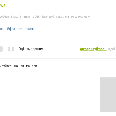
ews
.
бхідний текст і натисніть Ctrl + Enter, щоб повідомити про це редакцію
ua
#фоторепортаж
0,0
Оцініть першим
Авторизуйтесь
, щоб
исуйтесь на наші канали