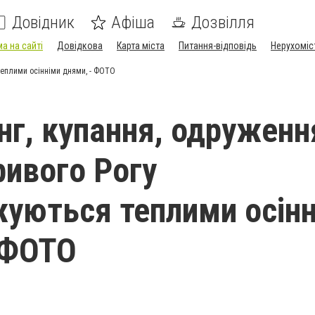
Довідник
Афіша
Дозвілля
а на сайті
Довідкова
Карта міста
Питання-відповідь
Нерухоміс
теплими осінніми днями, - ФОТО
нг, купання, одруженн
ривого Рогу
уються теплими осін
 ФОТО