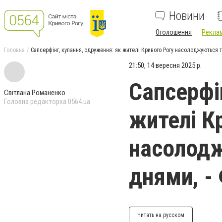
Новини
Оголошення
Реклам
Головна
Сапсерфінг, купання, одруження: як жителі Кривого Рогу насолоджуються 
21:50, 14 вересня 2025 р.
Сапсерфі
Світлана Романенко
Головна редакторка 0564.ua
жителі К
насолодж
днями, -
Читать на русском