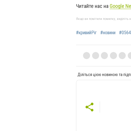
Читайте нас на
Google N
Якщо ви помітили помилку, виділіть нео
#кривийРіг
#новини
#0564
Діліться цією новиною та підп