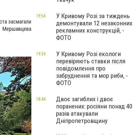
У Кривому Розі за тиждень
19:54
іста засмагали
демонтували 12 незаконних
 Мершавцева
рекламних конструкцій, -
ФОТО
У Кривому Розі екологи
19:24
перевіряють ставки після
повідомлення про
забруднення та мор риби, -
ФОТО
Двоє загиблих і двоє
18:44
поранених: росіяни понад 40
разів атакували
Дніпропетровщину