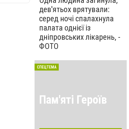
Одна людина загинула,
дев'ятьох врятували:
серед ночі спалахнула
палата однієї із
дніпровських лікарень, -
ФОТО
СПЕЦТЕМА
Пам'яті Героїв