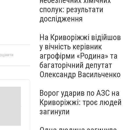
небезпечних хімічних
продаж, - ФОТО
сполук: результати
дослідження
На Криворіжжі відійшов
у вічність керівник
агрофірми «Родина» та
 оцінити
багаторічний депутат
Олександр Васильченко
Ворог ударив по АЗС на
Криворіжжі: троє людей
загинули