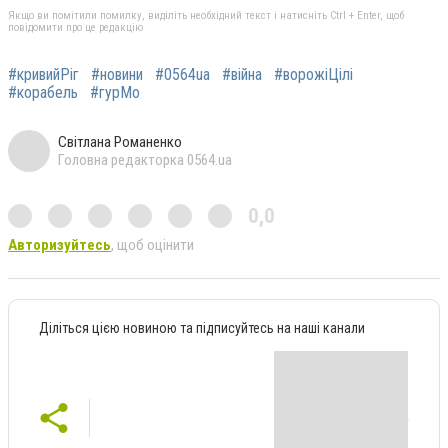
Якщо ви помітили помилку, виділіть необхідний текст і натисніть Ctrl + Enter, щоб
повідомити про це редакцію
#кривийРіг
#новини
#0564ua
#війна
#ворожіЦілі
#корабель
#гурМо
Світлана Романенко
Головна редакторка 0564.ua
0,0
Авторизуйтесь
, щоб оцінити
Діліться цією новиною та підписуйтесь на наші канали