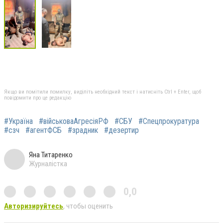
Якщо ви помітили помилку, виділіть необхідний текст і натисніть Ctrl + Enter, щоб
повідомити про це редакцію
#Україна
#військоваАгресіяРФ
#СБУ
#Спецпрокуратура
#сзч
#агентФСБ
#зрадник
#дезертир
Яна Титаренко
Журналістка
0,0
Авторизируйтесь
, чтобы оценить