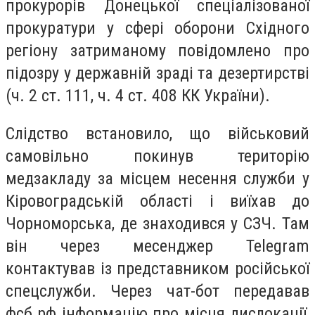
прокурорів Донецької спеціалізованої
прокуратури у сфері оборони Східного
регіону затриманому повідомлено про
підозру у державній зраді та дезертирстві
(ч. 2 ст. 111, ч. 4 ст. 408 КК України).
Слідство встановило, що військовий
самовільно покинув територію
медзакладу за місцем несення служби у
Кіровоградській області і виїхав до
Чорноморська, де знаходився у СЗЧ. Там
він через месенджер Telegram
контактував із представником російської
спецслужби. Через чат-бот передавав
фсб рф інформацію про місця дислокації,