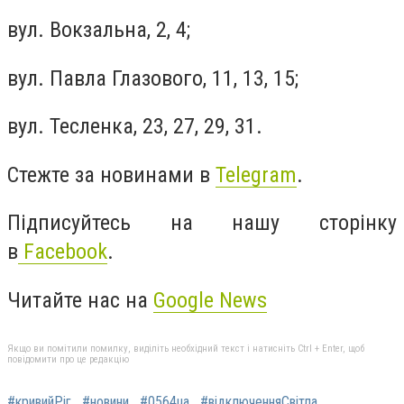
вул. Вокзальна, 2, 4;
вул. Павла Глазового, 11, 13, 15;
вул. Тесленка, 23, 27, 29, 31.
Стежте за новинами в
Telegram
.
Підписуйтесь на нашу сторінку
в
Facebook
.
Читайте нас на
Google News
Якщо ви помітили помилку, виділіть необхідний текст і натисніть Ctrl + Enter, щоб
повідомити про це редакцію
#кривийРіг
#новини
#0564ua
#відключенняСвітла