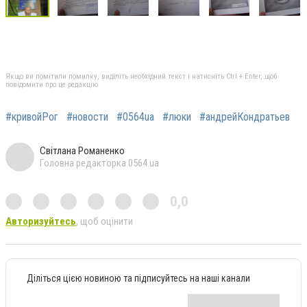
Якщо ви помітили помилку, виділіть необхідний текст і натисніть Ctrl + Enter, щоб
повідомити про це редакцію
#кривойРог
#новости
#0564ua
#люки
#андрейКондратьев
Світлана Романенко
Головна редакторка 0564.ua
0,0
Авторизуйтесь
, щоб оцінити
Діліться цією новиною та підписуйтесь на наші канали