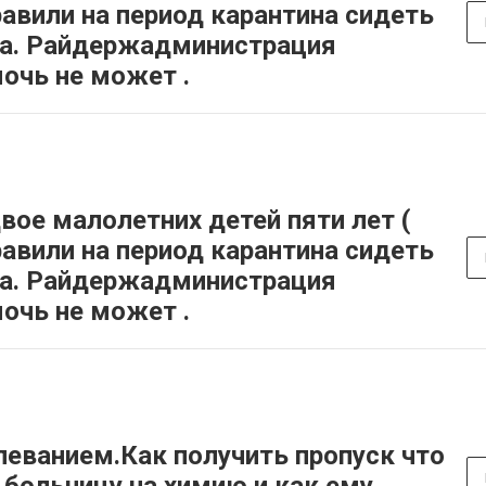
равили на период карантина сидеть
на. Райдержадминистрация
очь не может .
вое малолетних детей пяти лет (
равили на период карантина сидеть
на. Райдержадминистрация
очь не может .
леванием.Как получить пропуск что