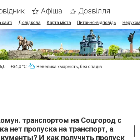
овідник
Афіша
Дозвілля
 сайті
Довідкова
Карта міста
Питання-відповідь
Нерухом
,0 ... +34,0 °С
Невелика хмарність, без опадів
омун. транспортом на Соцгород с
а нет пропуска на транспорт, а
окументы? И как получить пропуск