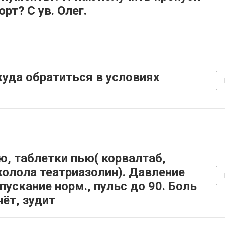
рт? С ув. Олег.
 куда обратиться в условиях
ю, таблетки пью( корвалтаб,
колола театриазолин). Давление
пускание норм., пульс до 90. Боль
чёт, зудит