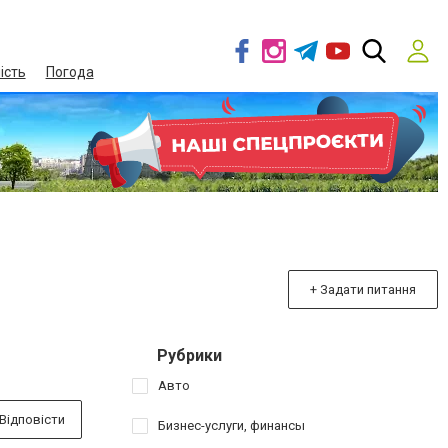
ість
Погода
+ Задати питання
Рубрики
Авто
Відповісти
Бизнес-услуги, финансы