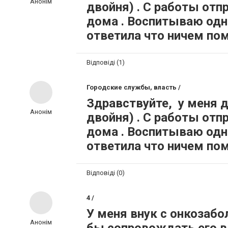
Анонім
двойня) . С работы отп
дома . Воспитываю од
ответила что ничем пом
Відповіді (1)
Городские службы, власть /
Здравствуйте, у меня д
Анонім
двойня) . С работы отп
дома . Воспитываю од
ответила что ничем пом
Відповіді (0)
4 /
У меня внук с онкозабо
Анонім