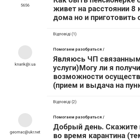
Как быть пенсионерке 6
5656
живет на расстоянии 8 
дома но и приготовить 
Відповіді (1)
Помогаем разобраться /
Являюсь ЧП связанным 
knarik@i.ua
услуги)Могу ли я получ
возможности осуществл
(прием и выдача на пун
Відповіді (2)
Помогаем разобраться /
Добрый день. Скажите 
geomac@ukr.net
во время карантина (те