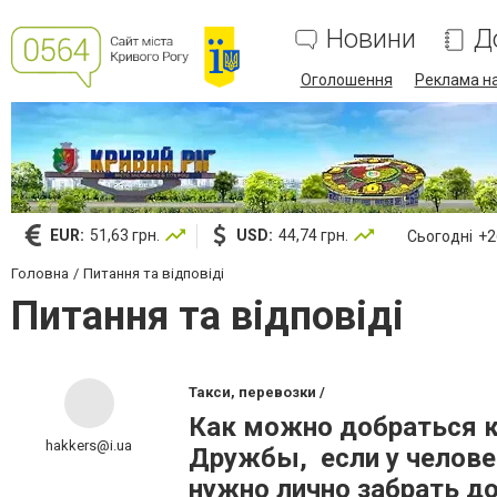
Новини
Д
Оголошення
Реклама на
EUR:
51,63 грн.
USD:
44,74 грн.
Сьогодні
+26
Головна
Питання та відповіді
Питання та відповіді
Такси, перевозки /
Как можно добраться к
hakkers@i.ua
Дружбы, если у человек
нужно лично забрать д