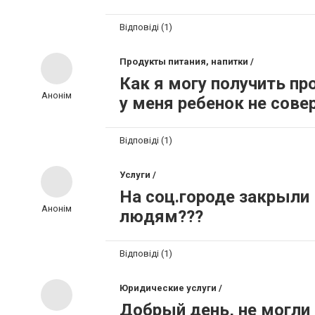
Відповіді (1)
Продукты питания, напитки /
Как я могу получить пр
Анонім
у меня ребенок не сове
Відповіді (1)
Услуги /
На соц.городе закрыли 
Анонім
людям???
Відповіді (1)
Юридические услуги /
Добрый день, не могли