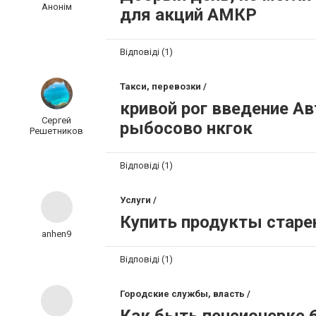
Анонім
для акций АМКР
Відповіді (1)
Такси, перевозки /
кривой рог введение А
Сергей
рыбосово нкгок
Решетников
Відповіді (1)
Услуги /
Купить продукты стар
anhen9
Відповіді (1)
Городские службы, власть /