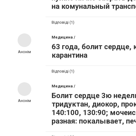
на комунальный транспо
Відповіді (1)
Медицина /
63 года, болит сердце,
Анонім
карантина
Відповіді (1)
Медицина /
Болит сердце 3ю недел
Анонім
тридуктан, диокор, про
140:100, 130:90; мочеис
разная: покалывает, пе