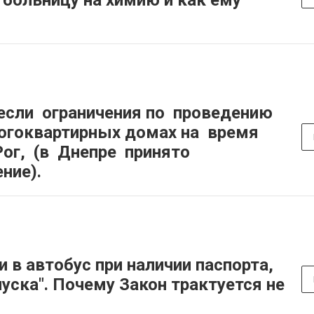
 больницу на химию и как ему
если ограничения по проведению
огоквартирных домах на время
Рог, (в Днепре принято
ние).
и в автобус при наличии паспорта,
пуска". Почему Закон трактуется не