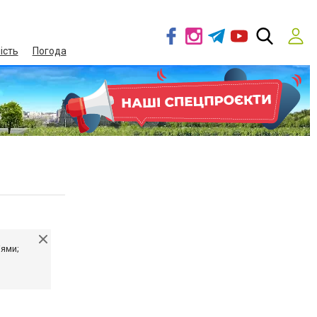
ість
Погода
іями;