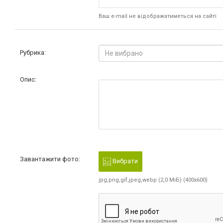
Ваш e-mail не відображатиметься на сайті
Рубрика:
Не вибрано
Опис:
Завантажити фото:
Вибрати
jpg,png,gif,jpeg,webp (2,0 МіБ) (400x600)