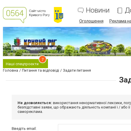
Новини
Д
Оголошення
Реклама на
7
Наші спецпроєкти
Головна
Питання та відповіді
Задати питання
За
Не дозволяється:
використання ненормативної лексики, погр
безпідставні заяви, що ображають діяльність компанії і / або 
самореклама.
Введіть email: