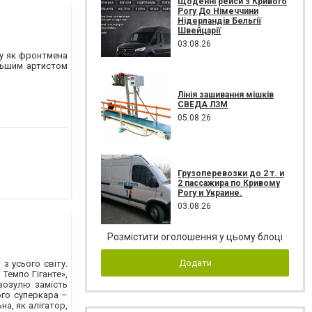
Щоденні рейси з Кривого
Рогу До Німеччини
Нідерландів Бельгії
Швейцарії
03.08.26
ту як фронтмена
ільшим артистом
Лінія зашивання мішків
СВЕДА ЛЗМ
05.08.26
Грузоперевозки до 2 т. и
2 пассажира по Кривому
Рогу и Украине.
03.08.26
Розмістити оголошення у цьому блоці
Додати
з усього світу.
Темпо Гіганте»,
зозулю замість
ого суперкара –
а, як алігатор,