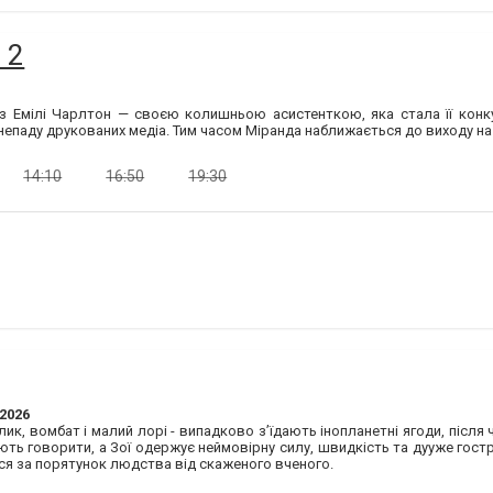
 2
 з Емілі Чарлтон — своєю колишньою асистенткою, яка стала її конк
непаду друкованих медіа. Тим часом Міранда наближається до виходу на
14:10
16:50
19:30
 2026
олик, вомбат і малий лорі - випадково з’їдають інопланетні ягоди, післ
ють говорити, а Зої одержує неймовірну силу, швидкість та дууже гострі
я за порятунок людства від скаженого вченого.