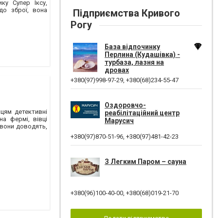
ку Супер Іксу,
до зброї, вона
Підприємства Кривого
Рогу
База відпочинку
Перлина (Кудашівка) -
турбаза, лазня на
дровах
+380(97)998-97-29
,
+380(68)234-55-47
Оздоровчо-
цям детективні
реабілітаційний центр
а фермі, вівці
Марусич
 вони доводять,
+380(97)870-51-96
,
+380(97)481-42-23
З Легким Паром – сауна
+380(96)100-40-00
,
+380(68)019-21-70