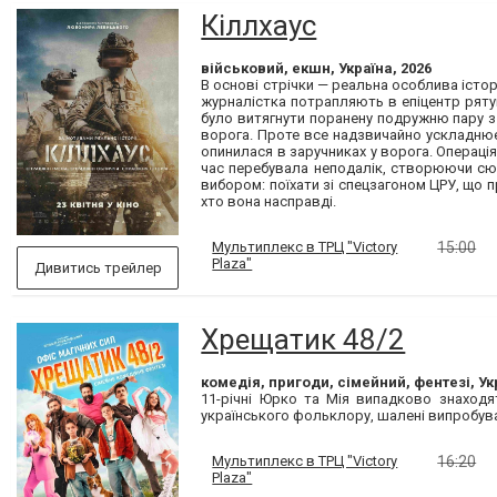
Кіллхаус
військовий, екшн, Україна, 2026
В основі стрічки — реальна особлива істор
журналістка потрапляють в епіцентр рятув
було витягнути поранену подружню пару з 
ворога. Проте все надзвичайно ускладнюєть
опинилася в заручниках у ворога. Операція
час перебувала неподалік, створюючи сюж
вибором: поїхати зі спецзагоном ЦРУ, що п
хто вона насправді.
Мультиплекс в ТРЦ "Victory
15:00
Plaza"
Дивитись трейлер
Хрещатик 48/2
комедія, пригоди, сімейний, фентезі, Ук
11-річні Юрко та Мія випадково знаходя
українського фольклору, шалені випробува
Мультиплекс в ТРЦ "Victory
16:20
Plaza"