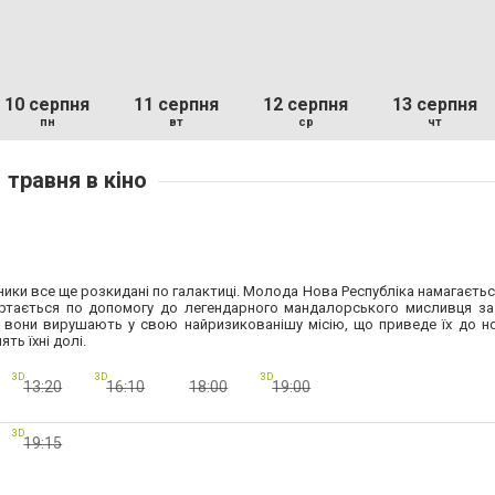
10 серпня
11 серпня
12 серпня
13 серпня
пн
вт
ср
чт
 травня в кіно
ники все ще розкидані по галактиці. Молода Нова Республіка намагаєтьс
ертається по допомогу до легендарного мандалорського мисливця за
м вони вирушають у свою найризикованішу місію, що приведе їх до н
ть їхні долі.
3D
3D
3D
13:20
16:10
18:00
19:00
3D
19:15