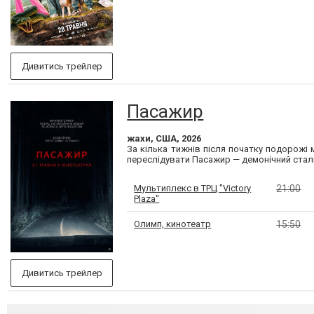
Дивитись трейлер
Пасажир
жахи, США, 2026
За кілька тижнів після початку подорожі 
переслідувати Пасажир — демонічний сталке
Мультиплекс в ТРЦ "Victory
21:00
Plaza"
Олимп, кинотеатр
15:50
Дивитись трейлер