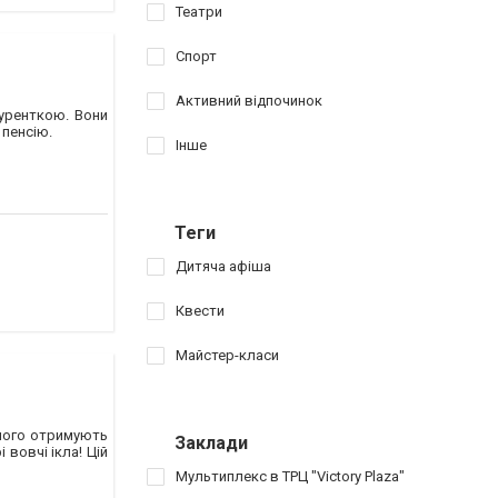
Театри
Спорт
Активний відпочинок
уренткою. Вони
 пенсію.
Інше
Теги
Дитяча афіша
Квести
Майстер-класи
я чого отримують
Заклади
 вовчі ікла! Цій
Мультиплекс в ТРЦ "Victory Plaza"