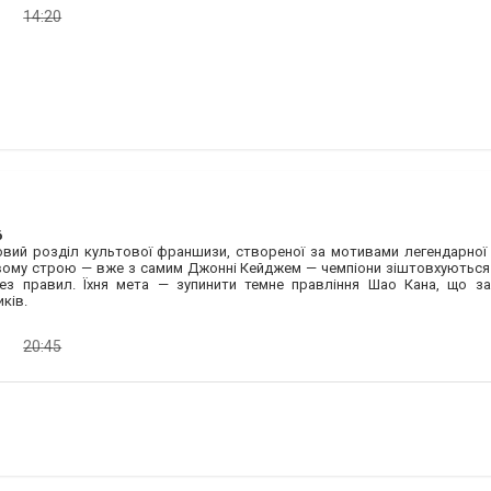
14:20
6
ховий розділ культової франшизи, створеної за мотивами легендарної 
овому строю — вже з самим Джонні Кейджем — чемпіони зіштовхуються
ез правил. Їхня мета — зупинити темне правління Шао Кана, що з
ків.
20:45