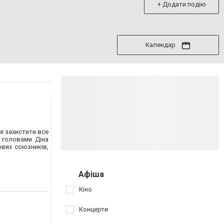
+ Додати подію
Календар
я захистити все
 головами Діна
ових союзників,
Афіша
Кіно
Концерти