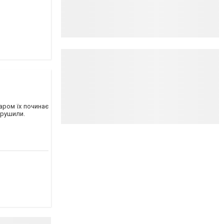
аром їх починає
ирушили.