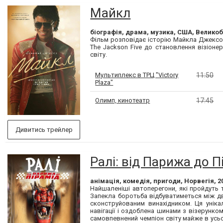
Майкл
біографія, драма, музика, США, Великоб
Фільм розповідає історію Майкла Джексо
The Jackson Five до становлення візіоне
світу.
Мультиплекс в ТРЦ "Victory
11:50
Plaza"
Олимп, кинотеатр
17:45
Дивитись трейлер
Ралі: від Парижа до П
анімація, комедія, пригоди, Норвегія, 2
Найшаленіші автоперегони, які пройдуть т
Запекла боротьба відбуватиметься між дв
сконструйованим винахідником. Ця уніка
навігації і оздоблена шинами з візерунк
самовпевнений чемпіон світу майже в усьом