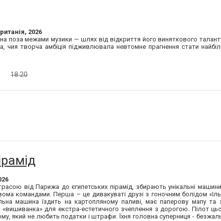
ританія, 2026
на поза межами музики — шлях від відкриття його виняткового талан
ра, чия творча амбіція підживлювала невтомне прагнення стати найб
18:20
ірамід
026
расою від Парижа до єгипетських пірамід, збирають унікальні машини 
ома командами. Перша – це дивакуваті друзі з гоночним болідом «Іль 
льна машина їздить на картопляному паливі, має паперову мапу та 
ом «вишиванка» для екстра-естетичного зчеплення з дорогою. Пілот ць
у, який не любить податки і штрафи. Їхня головна суперниця - безжальн