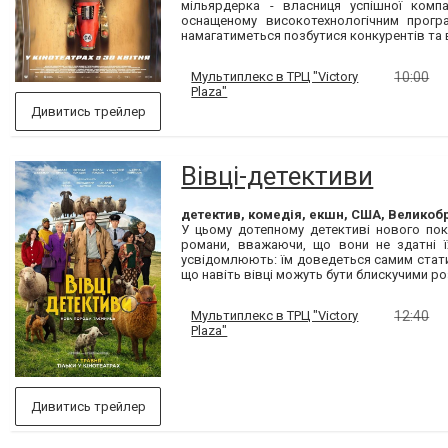
мільярдерка - власниця успішної компа
оснащеному високотехнологічним програ
намагатиметься позбутися конкурентів та 
Мультиплекс в ТРЦ "Victory
10:00
Plaza"
Дивитись трейлер
Вівці-детективи
детектив, комедія, екшн, США, Великобр
У цьому дотепному детективі нового по
романи, вважаючи, що вони не здатні їх
усвідомлюють: їм доведеться самим стати 
що навіть вівці можуть бути блискучими р
Мультиплекс в ТРЦ "Victory
12:40
Plaza"
Дивитись трейлер