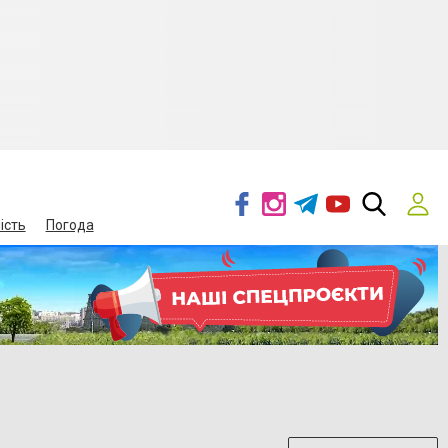
ість
Погода