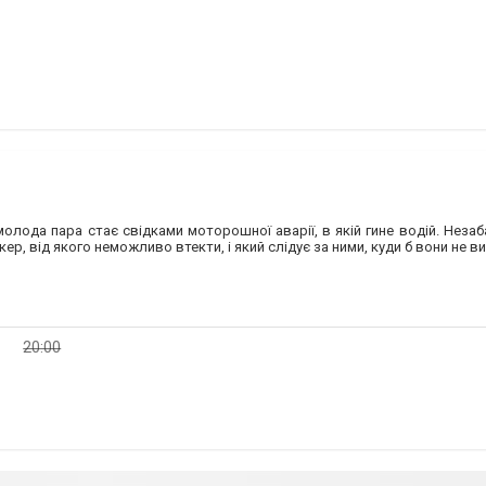
молода пара стає свідками моторошної аварії, в якій гине водій. Незаб
р, від якого неможливо втекти, і який слідує за ними, куди б вони не в
20:00