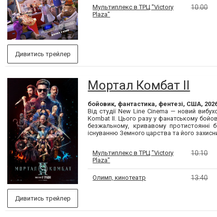
Мультиплекс в ТРЦ "Victory
10:00
Plaza"
Дивитись трейлер
Мортал Комбат ІІ
бойовик, фантастика, фентезі, США, 202
Від студії New Line Cinema — новий вибу
Kombat II. Цього разу у фанатському бой
безжальному, кривавому протистоянні б
існуванню Земного царства та його захисни
Мультиплекс в ТРЦ "Victory
10:10
Plaza"
Олимп, кинотеатр
13:40
Дивитись трейлер