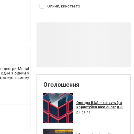
Олимп, кинотеатр
відеогри Mortal
 один з одним у
агрожує самому
Оголошення
Оренда BAS — не купуй, а
користуйся вже сьогодні!
04.08.26