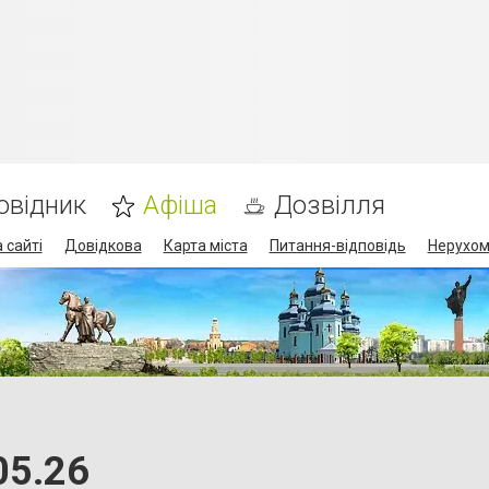
овідник
Афіша
Дозвілля
 сайті
Довідкова
Карта міста
Питання-відповідь
Нерухом
05.26