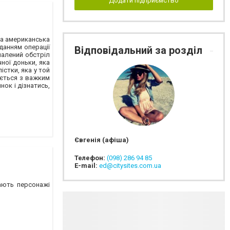
Додати підприємство
ома американська
данням операції
Відповідальний за розділ
шалений обстріл
ної доньки, яка
істки, яка у той
ається з важким
нок і дізнатись,
Євгенія (афіша)
Телефон:
(098) 286 94 85
E-mail:
ed@citysites.com.ua
кають персонажі