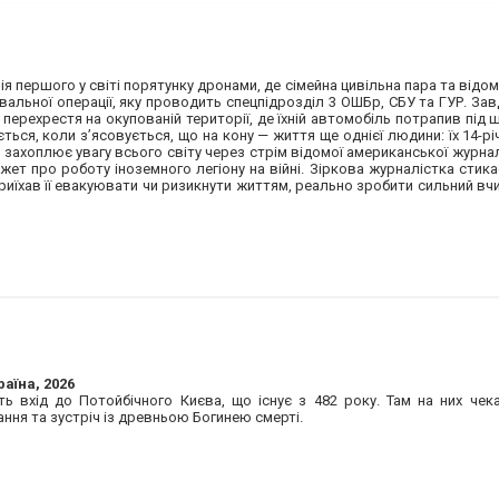
ія першого у світі порятунку дронами, де сімейна цивільна пара та від
альної операції, яку проводить спецпідрозділ 3 ОШБр, СБУ та ГУР. Зав
перехрестя на окупованій території, де їхній автомобіль потрапив під 
ся, коли з’ясовується, що на кону — життя ще однієї людини: їх 14-річ
 захоплює увагу всього світу через стрім відомої американської журнал
ет про роботу іноземного легіону на війні. Зіркова журналістка стик
риїхав її евакуювати чи ризикнути життям, реально зробити сильний вчи
раїна, 2026
ть вхід до Потойбічного Києва, що існує з 482 року. Там на них че
ння та зустріч із древньою Богинею смерті.