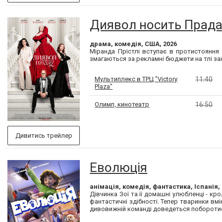
Диявол носить Прада
драма, комедія, США, 2026
Міранда Прістлі вступає в протистояння
змагаються за рекламні бюджети на тлі за
Мультиплекс в ТРЦ "Victory
11:40
Plaza"
Олимп, кинотеатр
16:50
Дивитись трейлер
Еволюція
анімація, комедія, фантастика, Іспанія,
Дівчинка Зої та її домашні улюбленці - кр
фантастичні здібності. Тепер тваринки вмі
дивовижній команді доведеться поборотис