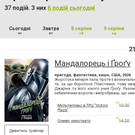
37 подій. З них
6 подій сьогодні
Сьогодні
Завтра
8 серпня
9 серпня
чт
пт
сб
нд
21
Мандалорець і Ґроґу
пригоди, фантастика, екшн, США, 2026
Жорстока Імперія пала, проте її воєначаль
те, за що боролося Повстання, тому зв
Джаріна та його юного учня Ґроґу. Разо
небезпечних ворогів і випробувань, що зміня
3D
Мультиплекс в ТРЦ "Victory
10:30
Plaza"
3D
Олимп, кинотеатр
14:20
Дивитись трейлер