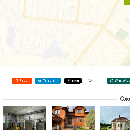
Reddit
Telegram
Viber
WhatsAp
Схо