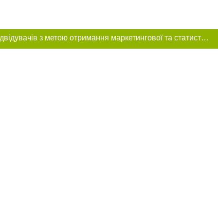
Цей сайт використовує «cookies». Також веб-сайт використовує інтернет-сервіс для збору технічних даних стосовно відвідувачів з метою отримання маркетингової та статистичної інформації. Умови обробки даних відвідувачів сайту див.
ення в тексті
ове розміщення
 абзацу в тексті
цпроєкт",
реклами.