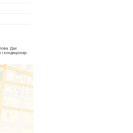
лова. Дах
 і кондиціонер.