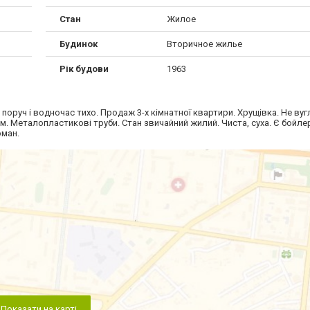
Стан
Жилое
Будинок
Вторичное жилье
Рік будови
1963
е поруч і водночас тихо. Продаж 3-х кімнатної квартири. Хрущівка. Не вуг
. Металопластикові труби. Стан звичайний жилий. Чиста, суха. Є бойлер
оман.
Показати на карті