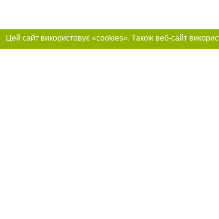
Приєднуйтесь до 
Реклама на сайті
Франшиза "CitySites"
+38 (095) 515-50-87
Про нас
Контакт
З питань реклами: +38 (095) 515-50-87. E-mail:
Допускається цит
reklama@0564.ua
обов'язкового по
прямого, відкрито
або в якості дже
E-mail редакції:
news@0564.ua
Матеріали з плаш
"Політичні новини