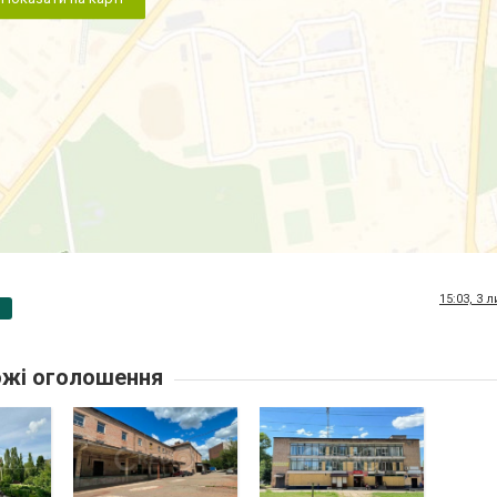
15:03, 3 
p
жі оголошення