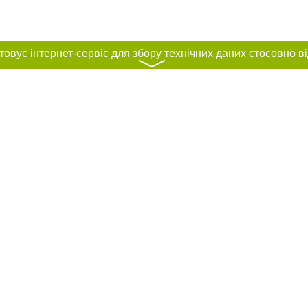
〉
нас :
и
Автори проєкту
ування матеріалів без отримання попередньої згоди 0564.ua за умови розміщ
силання на 0564.ua - Сайт міста Кривого Рогу. Для інтернет-видань обов'язк
го для пошукових систем гіперпосилання на цитовані статті не нижче другого
рела. Порушення виняткових прав переслідується Законом.
ками "Новини компаній", "Промо", "Партнерський матеріал", "Партнерський спе
", "Пресреліз", "PR", "Офіційно", "Політична реклама" публікуються на правах 