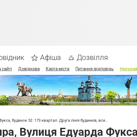
овідник
Афіша
Дозвілля
 сайті
Довідкова
Карта міста
Питання-відповідь
Нерухом
кса, будинок 52. 173 квартал. Друга лінія будинків, все...
ра, Вулиця Едуарда Фукса