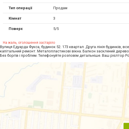
Тип операції
Продам
Кімнат
3
Поверх
5/5
На жаль, оголошення застаріло
Вулиця Едуарда Фукса, будинок 52. 173 квартал. Друга лінія будинків, вс
капітальний ремонт. Металопластикові вікна. Балкон засклений деревом
Без боргів і проблем. Телефонуйте розповім детальніше. Ваш рієлтор Р