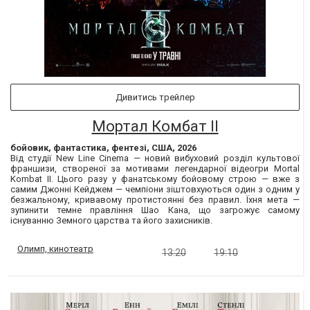
Дивитись трейлер
Мортал Комбат ІІ
бойовик, фантастика, фентезі, США, 2026
Від студії New Line Cinema — новий вибуховий розділ культової
франшизи, створеної за мотивами легендарної відеогри Mortal
Kombat II. Цього разу у фанатському бойовому строю — вже з
самим Джонні Кейджем — чемпіони зіштовхуються один з одним у
безжальному, кривавому протистоянні без правил. Їхня мета —
зупинити темне правління Шао Кана, що загрожує самому
існуванню Земного царства та його захисників.
Олимп, кинотеатр
13:20
19:10