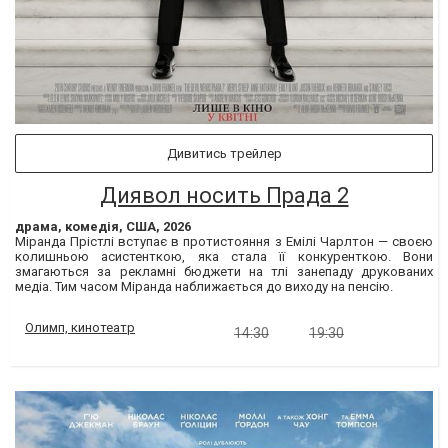
Дивитись трейлер
Диявол носить Прада 2
драма, комедія, США, 2026
Міранда Прістлі вступає в протистояння з Емілі Чарлтон — своєю
колишньою асистенткою, яка стала її конкуренткою. Вони
змагаються за рекламні бюджети на тлі занепаду друкованих
медіа. Тим часом Міранда наближається до виходу на пенсію.
Олимп, кинотеатр
14:30
19:30