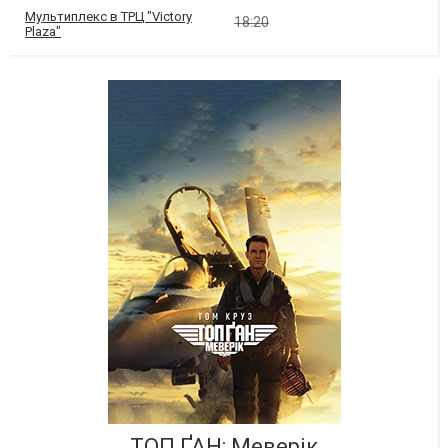
Мультиплекс в ТРЦ "Victory
18:20
Plaza"
ТОП ҐАН: Меверік