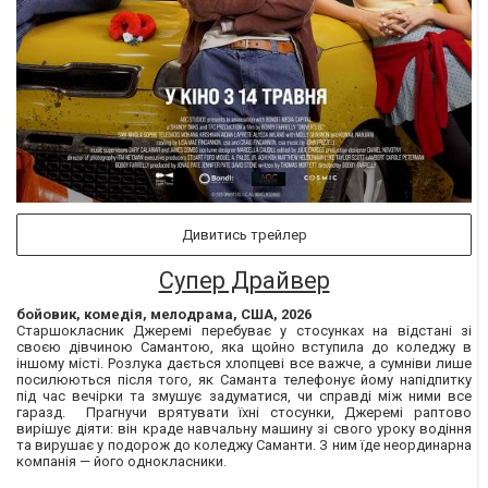
Дивитись трейлер
Супер Драйвер
бойовик, комедія, мелодрама, США, 2026
Старшокласник Джеремі перебуває у стосунках на відстані зі
своєю дівчиною Самантою, яка щойно вступила до коледжу в
іншому місті. Розлука дається хлопцеві все важче, а сумніви лише
посилюються після того, як Саманта телефонує йому напідпитку
під час вечірки та змушує задуматися, чи справді між ними все
гаразд. ​ Прагнучи врятувати їхні стосунки, Джеремі раптово
вирішує діяти: він краде навчальну машину зі свого уроку водіння
та вирушає у подорож до коледжу Саманти. З ним їде неординарна
компанія — його однокласники. ​