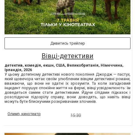
Дивитись трейлер
Вівці-детективи
детектив, комедія, екшн, США, Великобританія, Німеччина,
Ірландія, 2026
У цьому дотепному детективі нового покоління Джордж — пастух,
який щовечора читає своїм улюбленим вівцям детективні романи,
вважаючи, що вони не здатні їх зрозуміти. Та коли загадковий
інцидент порушує спокійне життя на фермі, вівці усвідомлюють: їм
доведеться самим стати детективами. Йдучи слідами підказок і
розслідуючи підозрілу справу, вони доводять, що навіть вівці
можуть бути блискучими розкривачами злочинів.
Олимп, кинотеатр
15:30