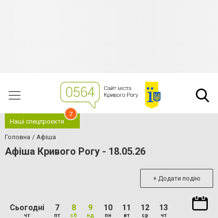
7
Наші спецпроєкти
Головна
Афіша
Афіша Кривого Рогу - 18.05.26
+ Додати подію
Сьогодні
7
8
9
10
11
12
13
чт
пт
сб
нд
пн
вт
ср
чт