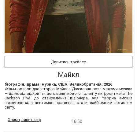
Дивитись трейлер
Майкл
біографія, драма, музика, США, Великобританія, 2026
Фільм розповідає історію Майкла Джексона поза межами музики
— шлях від відкриття його виняткового таланту як фронтмена The
Jackson Five до становлення візіонера, чия творча амбіція
підживлювала невтомне прагнення стати найбільшим артистом
світу.
Олимп, кинотеатр
16:50