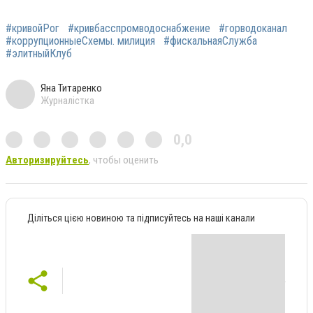
#кривойРог
#кривбасспромводоснабжение
#горводоканал
#коррупционныеСхемы. милиция
#фискальнаяСлужба
#элитныйКлуб
Яна Титаренко
Журналістка
0,0
Авторизируйтесь
, чтобы оценить
Діліться цією новиною та підписуйтесь на наші канали