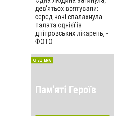
Одна людина загинула,
дев'ятьох врятували:
серед ночі спалахнула
палата однієї із
дніпровських лікарень, -
ФОТО
СПЕЦТЕМА
Пам'яті Героїв