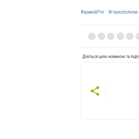
#кривойРог
#горисполком
Діліться цією новиною та підп