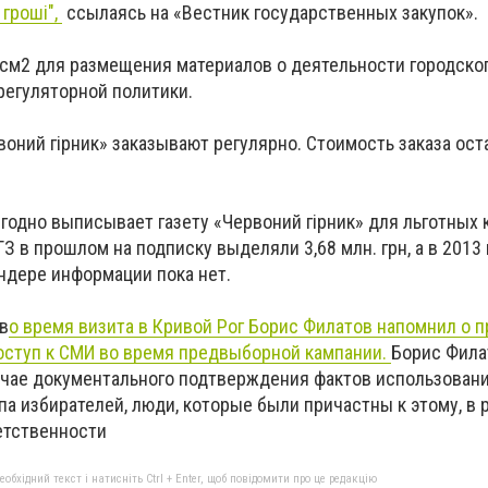
 гроші",
ccылаясь на «Вестник государственных закупок».
 см2 для размещения материалов о деятельности городског
регуляторной политики.
рвоний гірник» заказывают регулярно. Стоимость заказа ост
годно выписывает газету «Червоний гірник» для льготных 
 в прошлом на подписку выделяли 3,68 млн. грн, а в 2013 г
ндере информации пока нет.
в
о время визита в Кривой Рог Борис Филатов напомнил о п
оступ к СМИ во время предвыборной кампании.
Борис Фила
лучае документального подтверждения фактов использован
а избирателей, люди, которые были причастны к этому, в 
етственности
бхідний текст і натисніть Ctrl + Enter, щоб повідомити про це редакцію