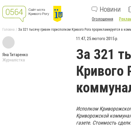
Новини
Оголошення
Реклам
Головна
За 321 тысячу гривен горисполком Кривого Рога прорекламируется в ком
11:47, 25 лютого 2015 р.
За 321 т
Яна Титаренко
Журналістка
Кривого 
коммунал
Исполком Криворожского
Криворожской коммуналь
газете. Стоимость сделк