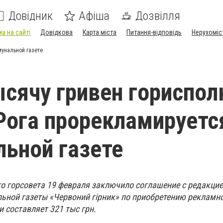
Довідник
Афіша
Дозвілля
а на сайті
Довідкова
Карта міста
Питання-відповідь
Нерухоміс
мунальной газете
ысячу гривен гориспо
Рога прорекламируетс
ьной газете
 горсовета 19 февраля заключило соглашение с редакци
ной газеты «Червоний гірник» по приобретению рекламно
и составляет 321 тыс грн.