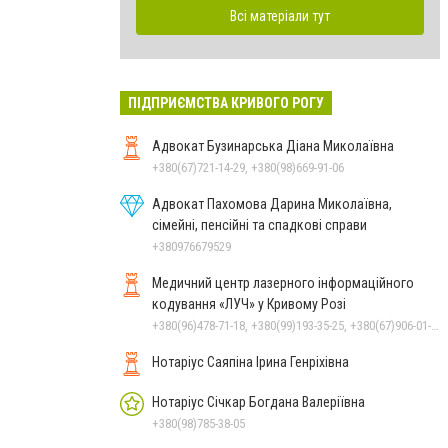
Всі матеріали тут
ПІДПРИЄМСТВА КРИВОГО РОГУ
Адвокат Бузинарська Діана Миколаївна
+380(67)721-14-29, +380(98)669-91-06
Адвокат Пахомова Дарина Миколаївна,
сімейні, пенсійні та спадкові справи
+380976679529
Медичний центр лазерного інформаційного
кодування «ЛУЧ» у Кривому Розі
+380(96)478-71-18, +380(99)193-35-25, +380(67)906-01-54
Нотаріус Саяпіна Ірина Генріхівна
Нотаріус Січкар Богдана Валеріївна
+380(98)785-38-05