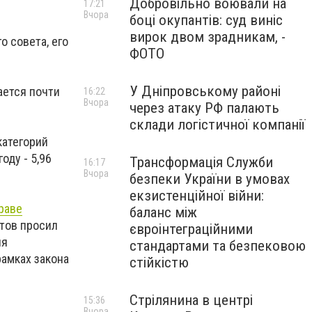
Добровільно воювали на
17:21
Вчора
боці окупантів: суд виніс
вирок двом зрадникам, -
о совета, его
ФОТО
У Дніпровському районі
ается почти
16:22
Вчора
через атаку РФ палають
склади логістичної компанії
категорий
оду - 5,96
Трансформація Служби
16:17
Вчора
безпеки України в умовах
екзистенційної війни:
раве
баланс між
тов просил
євроінтеграційними
ия
стандартами та безпековою
рамках закона
стійкістю
Стрілянина в центрі
15:36
Вчора