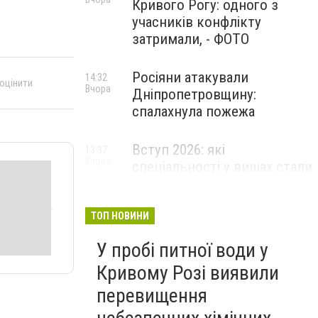
Кривого Рогу: одного з
учасників конфлікту
затримали, - ФОТО
Росіяни атакували
14:32
 оцінити
Вчора
Дніпропетровщину:
спалахнула пожежа
Вступ 2026: які
13:37
Вчора
спеціальності у вишах стали
найпопулярнішими за
кількістю поданих заяв
ТОП НОВИНИ
У пробі питної води у
Кривому Розі виявили
перевищення