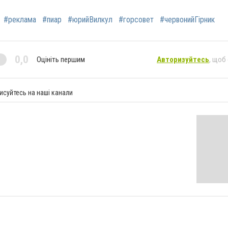
#реклама
#пиар
#юрийВилкул
#горсовет
#червонийГірник
0,0
Оцініть першим
Авторизуйтесь
, щоб
исуйтесь на наші канали