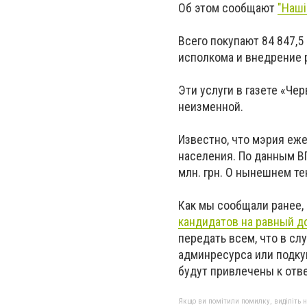
Об этом сообщают
"Наші
Всего покупают 84 847,5
исполкома и внедрение 
Эти услуги в газете «Че
неизменной.
Известно, что мэрия еже
населения. По данным ВГЗ
млн. грн. О нынешнем те
Как мы сообщали ранее, 
кандидатов на равный д
передать всем, что в с
админресурса или подкуп
будут привлечены к отв
Якщо ви помітили помилку, виділіть нео