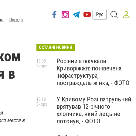
Рус
ть
Погода
ОСТАННІ НОВИНИ
лком
Росіяни атакували
18:38
Вчора
Криворіжжя: понівечена
я в
інфраструктура,
постраждала жінка, - ФОТО
У Кривому Розі патрульний
18:18
Вчора
врятував 12-річного
ей
хлопчика, який ледь не
го места в
потонув, - ФОТО