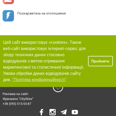
Поскаржитись на оголошення
Цей сайт використовує «cookies». Також
веб-сайт використовує інтернет-сервіс для
збору технічних даних стосовно
відвідувачів з метою отримання
Прийняти
маркетингової та статистичної інформації.
Умови обробки даних відвідувачів сайту
див.
"Політика конфіденційності"
Реклама на сайті
Франшиза "CitySites"
+38 (095) 515-50-87