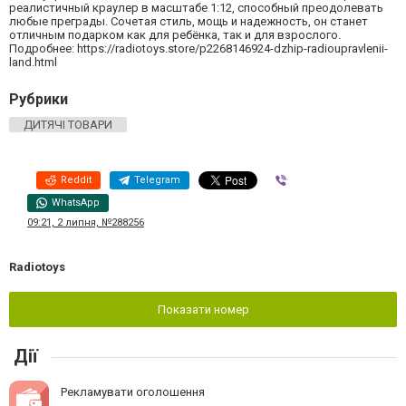
реалистичный краулер в масштабе 1:12, способный преодолевать
любые преграды. Сочетая стиль, мощь и надежность, он станет
отличным подарком как для ребёнка, так и для взрослого.
Подробнее: https://radiotoys.store/p2268146924-dzhip-radioupravlenii-
land.html
Рубрики
ДИТЯЧІ ТОВАРИ
Reddit
Telegram
Viber
WhatsApp
09:21, 2 липня, №288256
Radiotoys
Показати номер
Дії
Рекламувати оголошення