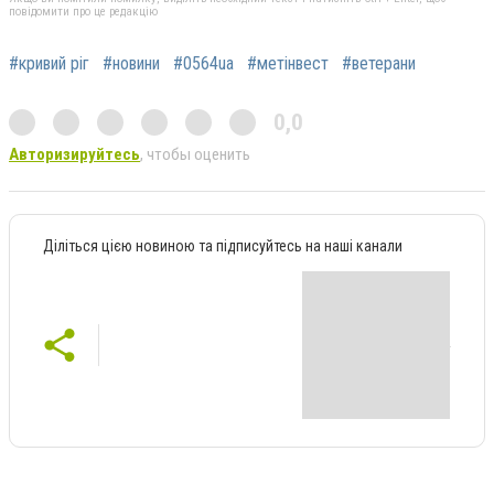
повідомити про це редакцію
#кривий ріг
#новини
#0564ua
#метінвест
#ветерани
0,0
Авторизируйтесь
, чтобы оценить
Діліться цією новиною та підписуйтесь на наші канали