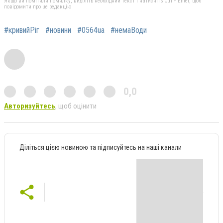
Якщо ви помітили помилку, виділіть необхідний текст і натисніть Ctrl + Enter, щоб
повідомити про це редакцію
#кривийРіг
#новини
#0564ua
#немаВоди
0,0
Авторизуйтесь
, щоб оцінити
Діліться цією новиною та підписуйтесь на наші канали