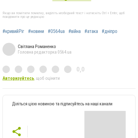
Якщо ви помітили помилку, виділіть необхідний текст і натисніть Ctrl + Enter, щоб
повідомити про це редакцію
#кривийРіг
#новини
#0564ua
#війна
#атака
#дніпро
Світлана Романенко
Головна редакторка 0564.ua
0,0
Авторизуйтесь
, щоб оцінити
Діліться цією новиною та підписуйтесь на наші канали