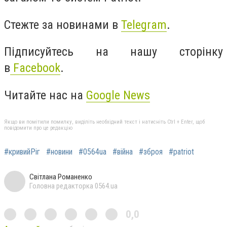
Стежте за новинами в
Telegram
.
Підписуйтесь на нашу сторінку
в
Facebook
.
Читайте нас на
Google News
Якщо ви помітили помилку, виділіть необхідний текст і натисніть Ctrl + Enter, щоб
повідомити про це редакцію
#кривийРіг
#новини
#0564ua
#війна
#зброя
#рatriot
Світлана Романенко
Головна редакторка 0564.ua
0,0