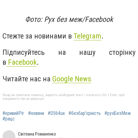
Фото: Рух без меж/Facebook
Стежте за новинами в
Telegram
.
Підписуйтесь на нашу сторінку
в
Facebook
.
Читайте нас на
Google News
Якщо ви помітили помилку, виділіть необхідний текст і натисніть Ctrl + Enter, щоб
повідомити про це редакцію
#кривийРіг
#новини
#0564ua
#безбар'єрність
#рухБезМеж
#рацс
Світлана Романенко