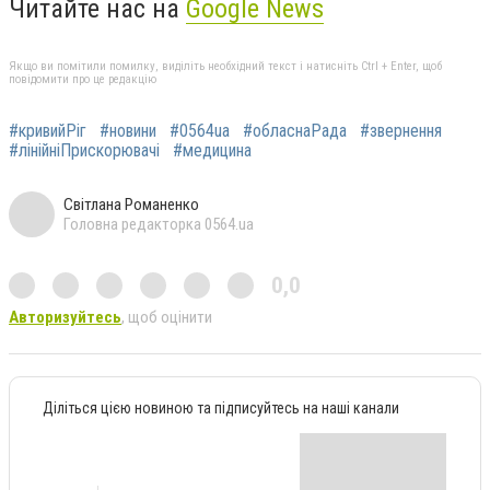
Читайте нас на
Google News
Якщо ви помітили помилку, виділіть необхідний текст і натисніть Ctrl + Enter, щоб
повідомити про це редакцію
#кривийРіг
#новини
#0564ua
#обласнаРада
#звернення
#лінійніПрискорювачі
#медицина
Світлана Романенко
Головна редакторка 0564.ua
0,0
Авторизуйтесь
, щоб оцінити
Діліться цією новиною та підписуйтесь на наші канали