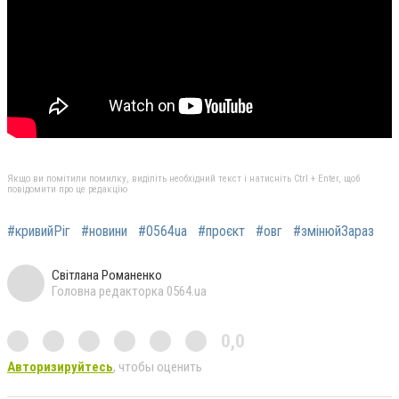
Якщо ви помітили помилку, виділіть необхідний текст і натисніть Ctrl + Enter, щоб
повідомити про це редакцію
#кривийРіг
#новини
#0564ua
#проєкт
#овг
#змінюйЗараз
Світлана Романенко
Головна редакторка 0564.ua
0,0
Авторизируйтесь
, чтобы оценить