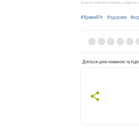
Якщо ви помітили помилку, виділіть нео
#КривийРіг
#здоровя
#ко
Діліться цією новиною та підп