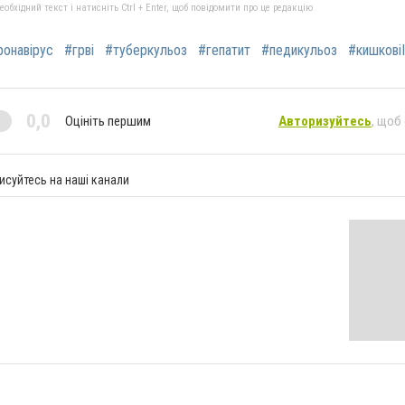
бхідний текст і натисніть Ctrl + Enter, щоб повідомити про це редакцію
ронавірус
#грві
#туберкульоз
#гепатит
#педикульоз
#кишковіІ
0,0
Оцініть першим
Авторизуйтесь
, щоб
исуйтесь на наші канали