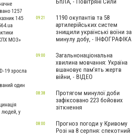
БпЛА, - Повітряні Сили
значне
овано 1257
1190 окупантів та 58
казник 145
09:21
артилерійських систем
564.ua
знищили українські воїни за
актики
минулу добу, - ІНФОГРАФІКА
ЦКПХ МОЗ»
Загальнонаціональна
09:00
хвилина мовчання: Україна
вшановує пам’ять жертв
ID-19 зросла
війни, - ВІДЕО
ований один
Протягом минулої доби
08:38
зафіксовано 223 бойових
цинація
зіткнення
 людей, у
Прогноз погоди у Кривому
08:00
Розі на 8 серпня: спекотний