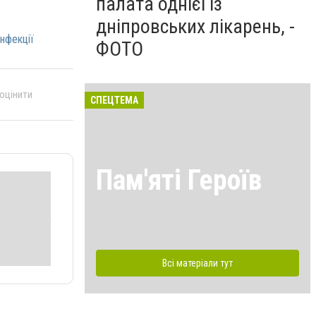
палата однієї із
дніпровських лікарень, -
нфекції
ФОТО
 оцінити
СПЕЦТЕМА
Пам'яті Героїв
Всі матеріали тут