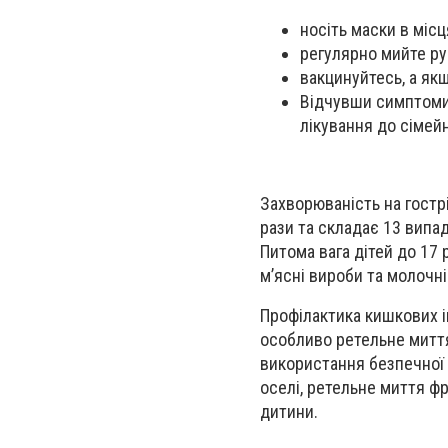
носіть маски в міс
регулярно мийте рук
вакцинуйтесь, а якщ
Відчувши симптоми 
лікування до сімейн
Захворюваність на гострі
рази та складає 13 випа
Питома вага дітей до 17 
м’ясні вироби та молочні
Профілактика кишкових і
особливо ретельне миття
використання безпечної в
оселі, ретельне миття ф
дитини.