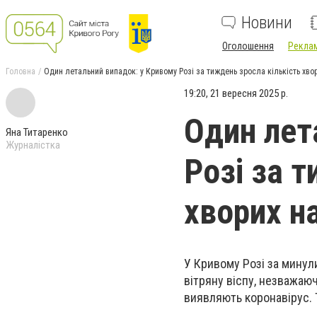
Новини
Оголошення
Реклам
Головна
Один летальний випадок: у Кривому Розі за тиждень зросла кількість хво
19:20, 21 вересня 2025 р.
Один лет
Яна Титаренко
Журналістка
Розі за 
хворих н
У Кривому Розі за минул
вітряну віспу, незважаюч
виявляють коронавірус. 