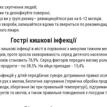
цях скупчення людей;
и та дезінфікуйте поверхні;
о ви у групі ризику— ревакцинуйтеся раз на 6-12 місяців.
хвороби, залишайтеся вдома та зверніться по рекомендац
ого лікаря.
Гострі кишкові інфекції
 кишкові інфекції в місті в порівнянні з минулим тижнем ме
дків, проте зросла захворюваність серед дитячого населенн
років становить 76,9%. Серед факторів передачі вагому рол
 продукти – по 38,5%. На яйця припадає - 15,4%.
нфекцій у дітей передбачає суворе дотримання правил особи
 рук з милом, безпечне харчування (термічна обробка прод
оди, зберігання їжі при правильній температурі), підтрима
руктів та овочів, а також правильне поводження з посудом 