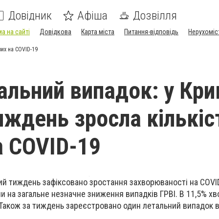
Довідник
Афіша
Дозвілля
а на сайті
Довідкова
Карта міста
Питання-відповідь
Нерухоміс
рих на COVID-19
альний випадок: у Кр
тиждень зросла кількіс
а COVID-19
ий тиждень зафіксовано зростання захворюваності на COVI
и на загальне незначне зниження випадків ГРВІ. В 11,5% хв
Також за тиждень зареєстровано один летальний випадок в