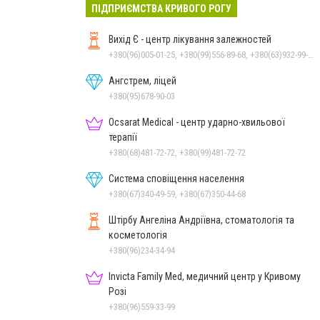
ПІДПРИЄМСТВА КРИВОГО РОГУ
Вихід Є - центр лікування залежностей
+380(96)005-01-25, +380(99)556-89-68, +380(63)932-99-39, +380(98)033-00-93
Ангстрем, ліцей
+380(95)678-90-03
Ocsarat Medical - центр ударно-хвильової
терапії
+380(68)481-72-72, +380(99)481-72-72
Система сповіщення населення
+380(67)340-49-59, +380(67)350-44-68
Штірбу Ангеліна Андріївна, стоматологія та
косметологія
+380(96)234-34-94
Invicta Family Med, медичний центр у Кривому
Розі
+380(96)559-33-99