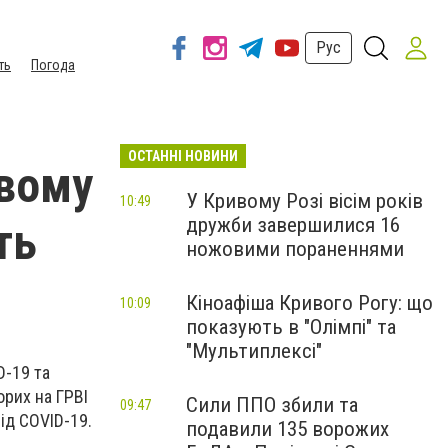
Рус
ть
Погода
ОСТАННІ НОВИНИ
ивому
У Кривому Розі вісім років
10:49
дружби завершилися 16
ть
ножовими пораненнями
Кіноафіша Кривого Рогу: що
10:09
показують в "Олімпі" та
"Мультиплексі"
D-19 та
орих на ГРВІ
Сили ППО збили та
09:47
ід COVID-19.
подавили 135 ворожих