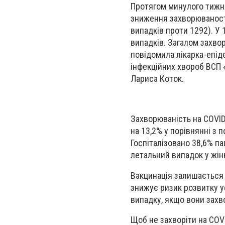
Протягом минулого тижня
зниження захворюваності 
випадків проти 1292). У
випадків. Загалом захво
повідомила лікарка-епід
інфекційних хвороб ВСП
Лариса Коток.
Захворюваність на COVID
на 13,2% у порівнянні з 
Госпіталізовано 38,6% па
летальний випадок у жін
Вакцинація залишається
знижує ризик розвитку ус
випадку, якщо вони захв
Щоб не захворіти на COV