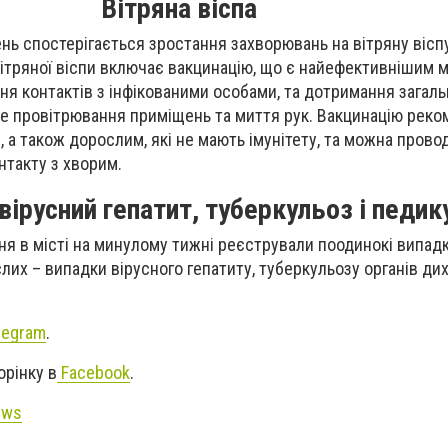
Вітряна віспа
нь спостерігається зростання захворювань на вітряну віспу
вітряної віспи включає вакцинацію, що є найефективнішим 
ння контактів з інфікованими особами, та дотримання загал
ярне провітрювання приміщень та миття рук. Вакцинацію рек
ли, а також дорослим, які не мають імунітету, та можна прово
онтакту з хворим.
вірусний гепатит, туберкульоз і педи
я в місті на минулому тижні реєстрували поодинокі випадк
лих – випадки вірусного гепатиту, туберкульозу органів дих
legram
.
орінку в
Facebook
.
ews