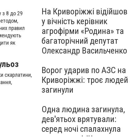
На Криворіжжі відійшов
 з 8 до 29
у вічність керівник
методом,
ьних правил
агрофірми «Родина» та
омендують
багаторічний депутат
дити як
Олександр Васильченко
кульоз
Ворог ударив по АЗС на
и скарлатини,
Криворіжжі: троє людей
ання,
загинули
Одна людина загинула,
дев'ятьох врятували:
серед ночі спалахнула