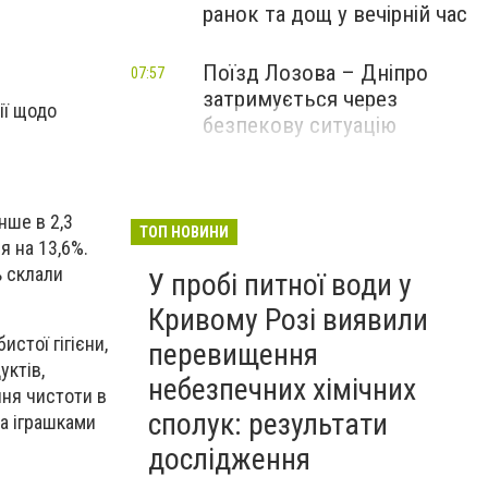
ранок та дощ у вечірній час
Поїзд Лозова – Дніпро
07:57
затримується через
ії щодо
безпекову ситуацію
нше в 2,3
ТОП НОВИНИ
я на 13,6%.
ь склали
У пробі питної води у
Кривому Розі виявили
стої гігієни,
перевищення
уктів,
небезпечних хімічних
ння чистоти в
сполук: результати
та іграшками
дослідження