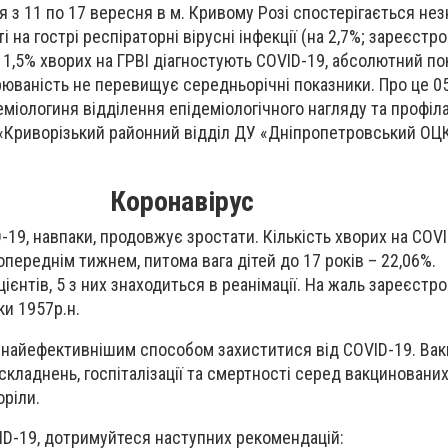
 з 11 по 17 вересня в м. Кривому Розі спостерігається не
на гострі респіраторні вірусні інфекції (на 2,7%; зареєстр
 11,5% хворих на ГРВІ діагностують COVID-19, абсолютний по
рюваність не перевищує середньорічні показники. Про це 0
еміологиня відділення епідеміологічного нагляду та профіл
 «Криворізький районний відділ ДУ «Дніпропетровський О
Коронавірус
-19, навпаки, продовжує зростати. Кількість хворих на COV
попереднім тижнем, питома вага дітей до 17 років – 22,06%.
цієнтів, 5 з них знаходиться в реанімації. На жаль зареєстр
ки 1957р.н.
 найефективнішим способом захиститися від COVID-19. Вак
кладнень, госпіталізації та смертності серед вакцинованих
оріли.
ID-19, дотримуйтеся наступних рекомендацій: