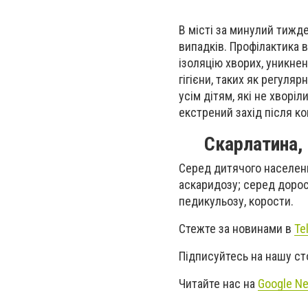
В місті за минулий тижде
випадків. Профілактика 
ізоляцію хворих, уникне
гігієни, таких як регул
усім дітям, які не хворі
екстрений захід після к
Скарлатина, 
Серед дитячого населенн
аскаридозу; серед дорос
педикульозу, корости.
Стежте за новинами в
Te
Підписуйтесь на нашу ст
Читайте нас на
Google N