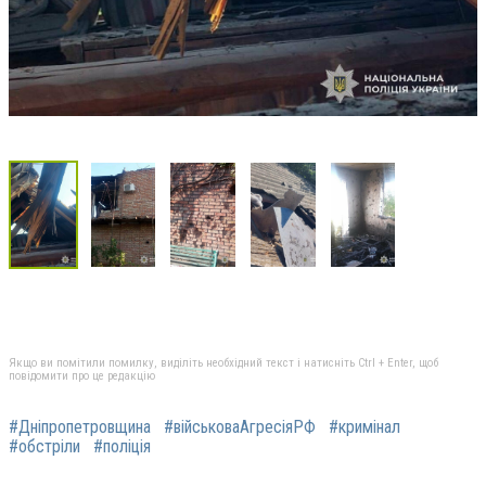
Якщо ви помітили помилку, виділіть необхідний текст і натисніть Ctrl + Enter, щоб
повідомити про це редакцію
#Дніпропетровщина
#військоваАгресіяРФ
#кримінал
#обстріли
#поліція