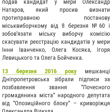
подав кандидат у мери Олександр
Натаров, який просив визнати
протиправною постанову
міськвиборчкому від 8 березня №60 і
зобов'язати міську виборчу комісію
скасувати реєстрацію кандидатів у мери
Інни Іванченко, Олега Косяка, Ігоря
Левицького та Олега Бойченка.
13 березня 2016 року
мешканці
Дніпропетровська зібрали підписи за
позбавлення звання "Почесного
громадянина міста" народного депутата
від "Опозиційного блоку" – криворіжця
Олександра Вілкула.