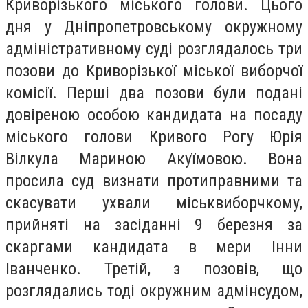
Криворізького міського голови. Цього
дня у Дніпропетровському окружному
адміністративному суді розглядалось три
позови до Криворізької міської виборчої
комісії. Перші два позови були подані
довіреною особою кандидата на посаду
міського голови Кривого Рогу Юрія
Вілкула Мариною Акуїмовою. Вона
просила суд визнати протиправними та
скасувати ухвали міськвиборчкому,
прийняті на засіданні 9 березня за
скаргами кандидата в мери Інни
Іванченко. Третій, з позовів, що
розглядались тоді окружним адмінсудом,