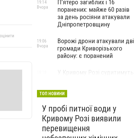
П’ятеро загиблих і 16
19:14
Вчора
поранених: майже 60 разів
за день росіяни атакували
Дніпропетровщину
 оцінити
Ворожі дрони атакували дві
19:06
Вчора
громади Криворізького
району: є поранений
У Кривому Розі судитимуть
18:18
Вчора
чоловіка, якого підозрюють
у продажі автомата та
боєприпасів, - ФОТО
ТОП НОВИНИ
У пробі питної води у
Кривому Розі виявили
перевищення