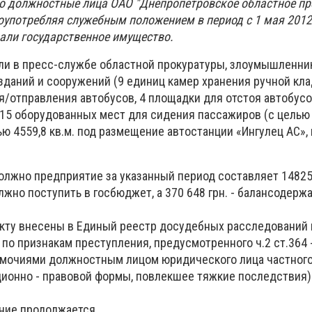
то должностные лица ОАО "Днепропетровское областное п
лоупотребляя служебным положением в период с 1 мая 2012
али государственное имущество.
или в пресс-службе областной прокуратуры, злоумышленни
даний и сооружений (9 единиц камер хранения ручной клад
/отправления автобусов, 4 площадки для отстоя автобусо
15 оборудованных мест для сидения пассажиров (с целью
 4559,8 кв.м. под размещение автостанции «Ингулец АС», 
олжно предприятие за указанный период составляет 14825
лжно поступить в госбюджет, а 370 648 грн.
- балансодерж
кту внесены в Единый реестр досудебных расследований 
по признакам преступления, предусмотренного ч.2 ст.364 
омочиями должностным лицом юридического лица частного
ционно - правовой формы, повлекшее тяжкие последствия
)
ние продолжается.