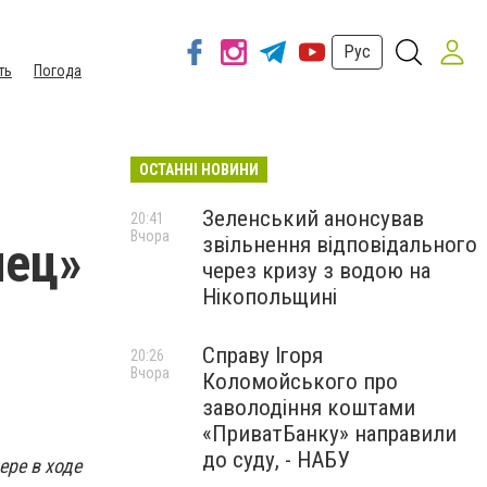
Рус
ть
Погода
ОСТАННІ НОВИНИ
Зеленський анонсував
20:41
Вчора
звільнення відповідального
лец»
через кризу з водою на
Нікопольщині
Справу Ігоря
20:26
Вчора
Коломойського про
заволодіння коштами
«ПриватБанку» направили
до суду, - НАБУ
ере в ходе