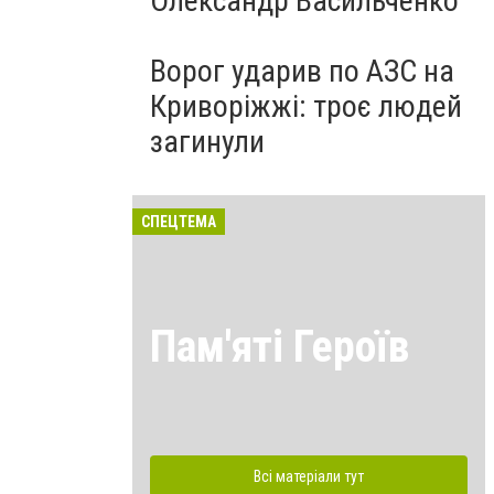
Олександр Васильченко
Ворог ударив по АЗС на
Криворіжжі: троє людей
загинули
СПЕЦТЕМА
Пам'яті Героїв
Всі матеріали тут