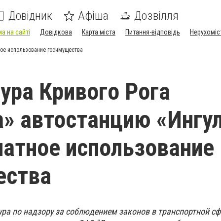
Довідник
Афіша
Дозвілля
а на сайті
Довідкова
Карта міста
Питання-відповідь
Нерухоміс
ное использование госимущества
ура Кривого Рога
» автостанцию «Ингу
латное использование
ества
ра по надзору за соблюдением законов в транспортной сф