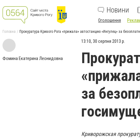
Новини
Оголошення
Реклам
Головна
Прокуратура Кривого Рога «прижала» автостанцию «Ингулец» за безоплат
13:10, 30 серпня 2013 р.
Прокурат
Фомина Екатерина Леонидовна
«прижала
за безоп
госимущ
Криворожская прокурату