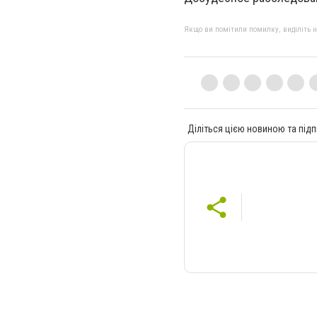
Якщо ви помітили помилку, виділіть нео
Діліться цією новиною та підп