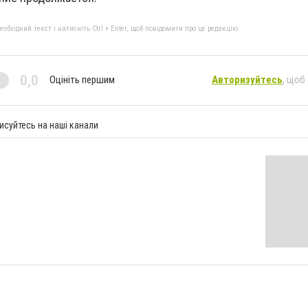
бхідний текст і натисніть Ctrl + Enter, щоб повідомити про це редакцію
0,0
Оцініть першим
Авторизуйтесь
, щоб
исуйтесь на наші канали