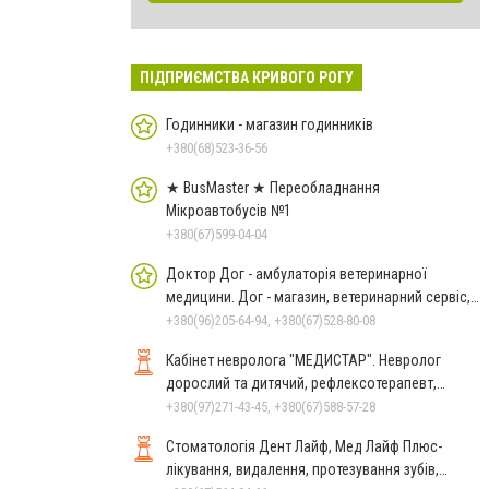
ПІДПРИЄМСТВА КРИВОГО РОГУ
Годинники - магазин годинників
+380(68)523-36-56
★ BusMaster ★ Переобладнання
Мікроавтобусів №1
+380(67)599-04-04
Доктор Дог - амбулаторія ветеринарної
медицини. Дог - магазин, ветеринарний сервіс,
аптека
+380(96)205-64-94, +380(67)528-80-08
Кабінет невролога "МЕДИСТАР". Невролог
дорослий та дитячий, рефлексотерапевт,
гомеопат.
+380(97)271-43-45, +380(67)588-57-28
Стоматологія Дент Лайф, Мед Лайф Плюс-
лікування, видалення, протезування зубів,