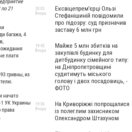
редприятие
Ексвіцепрем'єрці Ользі
 по 21
20:03
Вчора
Стефанішиній повідомили
про підозру: суд призначив
ки
заставу 6 млн грн
и багажа, 4
в,
Майже 5 млн збитків на
19:42
 ожидания
Вчора
закупівлі будинку для
не платя
дитбудинку сімейного типу:
на Дніпропетровщині
судитимуть міського
93 гривны, из
голову і двох посадовиць, -
ателю.
ФОТО
и начато
-1 УК Украины
На Криворіжжі попрощалися
19:30
Вчора
 права
із полеглим захисником
.
Олександром Штахуном