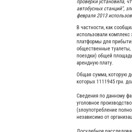
проверки установила, ч
автобусных станций", з
февраля 2013 использов
В частности, как сообщ
использовали комплекс з
платформы для прибытия
общественные туалеты, 
поездки) общей площадью
арендную плату.
Общая сумма, которую д
которых 1111945 грн.
до
Сведения по данному фа
уголовное производство 
(злоупотребление полн
независимо от организа
Досудебное расследова