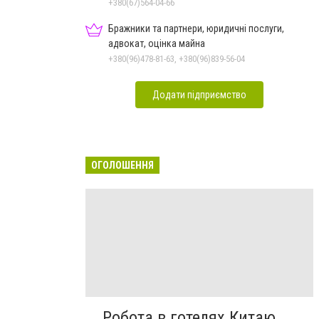
виправлення прикусу
+380(67)564-04-66
Бражники та партнери, юридичні послуги,
адвокат, оцінка майна
+380(96)478-81-63, +380(96)839-56-04
Додати підприємство
ОГОЛОШЕННЯ
Робота в готелях Китаю