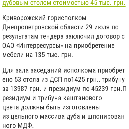
дубовым столом стоимостью 45 тыс. грн.
Криворожский горисполком
Днепропетровской области 29 июля по
результатам тендера заключил договор с
ОАО «Интерресурсы» на приобретение
мебели на 135 тыс. грн.
Для
зала
заседаний
исполкома
приобрет
ено
53
стола
из ДСП
по
1425
грн
.
,
т
рибуну
за
13987
грн
.
и
президиум
по
45239
грн
.
П
резидиум
и
трибуна
каштанового
цвета
должны быть изготовлены
из
цельного
массива
дуба
и
шпонирован
ного
МДФ.