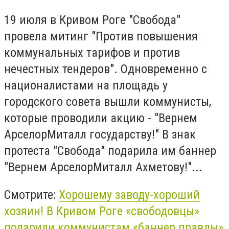
19 июля в Кривом Роге "Свобода"
провела митинг "Против повышения
коммунальных тарифов и против
нечестных тендеров". Одновременно с
националистами на площадь у
городского совета вышли коммунисты,
которые проводили акцию - "Вернем
АрселорМиталл государству!" В знак
протеста "Свобода" подарила им баннер
"Вернем АрселорМиталл Ахметову!"...
Смотрите:
Хорошему заводу-хороший
хозяин! В Кривом Роге «свободовцы»
подарили коммунистам «
баннер
правды
»