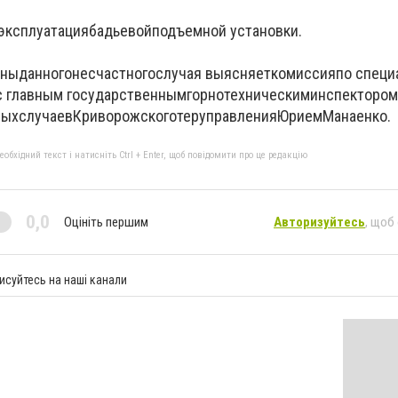
эксплуатация
бадьевой
подъемной установки
.
ины
данного
несчастного
случая выясняет
комиссия
по специ
с главным государственным
горнотехническим
инспектором
ных
случаев
Криворожского
теруправления
Юрием
Манаенко
.
бхідний текст і натисніть Ctrl + Enter, щоб повідомити про це редакцію
0,0
Оцініть першим
Авторизуйтесь
, щоб
исуйтесь на наші канали