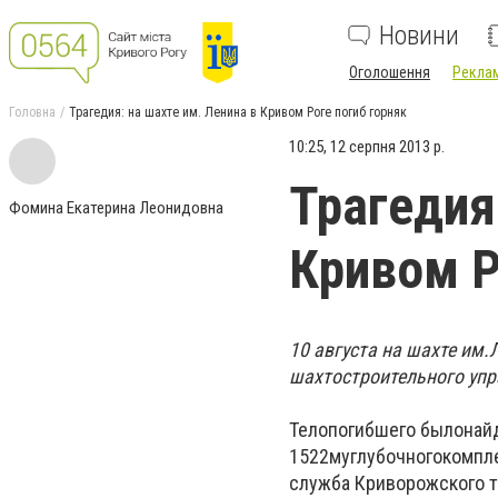
Новини
Оголошення
Реклам
Головна
Трагедия: на шахте им. Ленина в Кривом Роге погиб горняк
10:25, 12 серпня 2013 р.
Трагедия
Фомина Екатерина Леонидовна
Кривом Р
10 августа на шахте им
шахтостроительного упр
Тело
погибшего было
най
1522м
углубочного
компл
служба Криворожского т