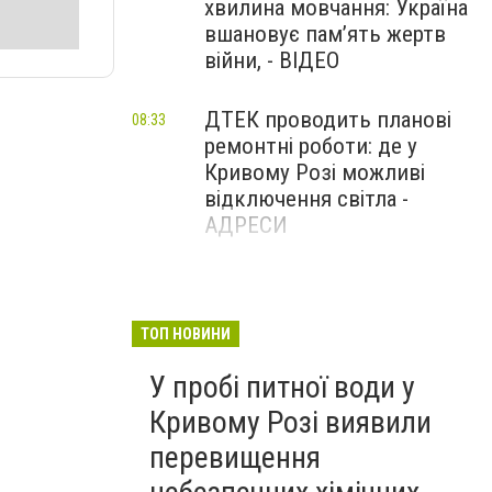
хвилина мовчання: Україна
вшановує пам’ять жертв
війни, - ВІДЕО
ДТЕК проводить планові
08:33
ремонтні роботи: де у
Кривому Розі можливі
відключення світла -
АДРЕСИ
7 серпня у Кривому Розі на
08:23
добу знімуть із міських
маршрутів дві третини
ТОП НОВИНИ
автобусів
У пробі питної води у
Кривому Розі виявили
перевищення