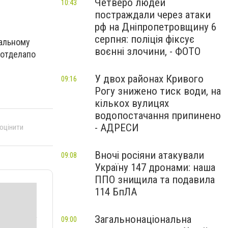
Четверо людей
10:43
постраждали через атаки
рф на Дніпропетровщину 6
серпня: поліція фіксує
альному
воєнні злочини, - ФОТО
отдела
по
У двох районах Кривого
09:16
Рогу знижено тиск води, на
кількох вулицях
водопостачання припинено
- АДРЕСИ
 оцінити
Вночі росіяни атакували
09:08
Україну 147 дронами: наша
ППО знищила та подавила
114 БпЛА
Загальнонаціональна
09:00