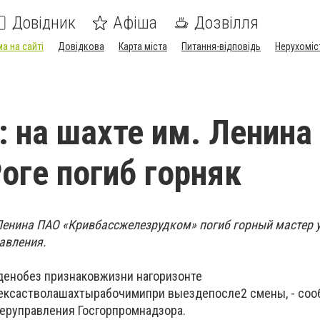
Довідник
Афіша
Дозвілля
а на сайті
Довідкова
Карта міста
Питання-відповідь
Нерухоміс
: на шахте им. Ленина
оге погиб горняк
.Ленина ПАО «Кривбассжелезрудком» погиб горный мастер 
авления.
дено
без признаков
жизни на
горизонте
екса
ствола
шахты
рабочими
при выезде
после
2 смены, - со
еруправления Госгорпромнадзора
.