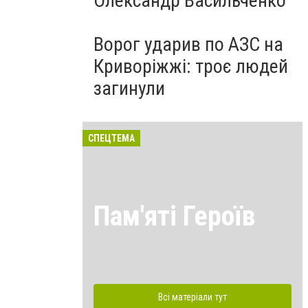
Олександр Васильченко
Ворог ударив по АЗС на
Криворіжжі: троє людей
загинули
СПЕЦТЕМА
Пам'яті Героїв
Всі матеріали тут