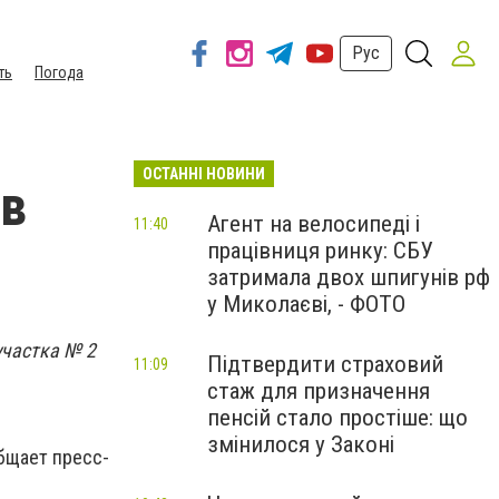
Рус
ть
Погода
ОСТАННІ НОВИНИ
 в
Агент на велосипеді і
11:40
працівниця ринку: СБУ
затримала двох шпигунів рф
у Миколаєві, - ФОТО
участка № 2
Підтвердити страховий
11:09
стаж для призначення
пенсій стало простіше: що
змінилося у Законі
общает пресс-