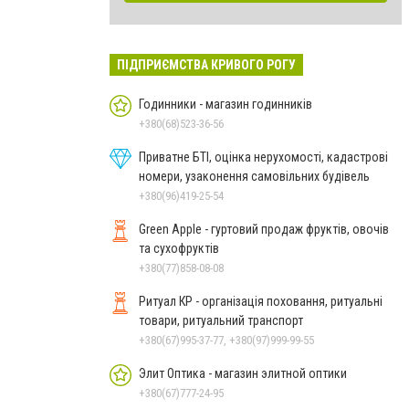
ПІДПРИЄМСТВА КРИВОГО РОГУ
Годинники - магазин годинників
+380(68)523-36-56
Приватне БТІ, оцінка нерухомості, кадастрові
номери, узаконення самовільних будівель
+380(96)419-25-54
Green Apple - гуртовий продаж фруктів, овочів
та сухофруктів
+380(77)858-08-08
Ритуал КР - організація поховання, ритуальні
товари, ритуальний транспорт
+380(67)995-37-77, +380(97)999-99-55
Элит Оптика - магазин элитной оптики
+380(67)777-24-95