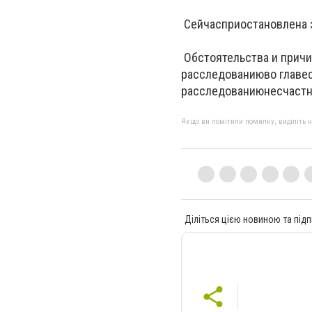
Сейчас
приостановлена 
Обстоятельства и прич
расследованию
во главе
расследованию
несчаст
Якщо ви помітили помилку, виділіть нео
Діліться цією новиною та підп