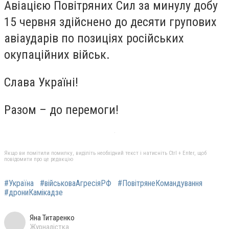
Авіацією Повітряних Сил за минулу добу
15 червня здійснено до десяти групових
авіаударів по позиціях російських
окупаційних військ.
Слава Україні!
Разом – до перемоги!
Якщо ви помітили помилку, виділіть необхідний текст і натисніть Ctrl + Enter, щоб
повідомити про це редакцію
#Україна
#військоваАгресіяРФ
#ПовітрянеКомандування
#дрониКамікадзе
Яна Титаренко
Журналістка