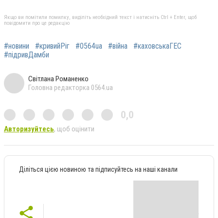
Якщо ви помітили помилку, виділіть необхідний текст і натисніть Ctrl + Enter, щоб
повідомити про це редакцію
#новини
#кривийРіг
#0564ua
#війна
#каховськаГЕС
#підривДамби
Світлана Романенко
Головна редакторка 0564.ua
0,0
Авторизуйтесь
, щоб оцінити
Діліться цією новиною та підписуйтесь на наші канали