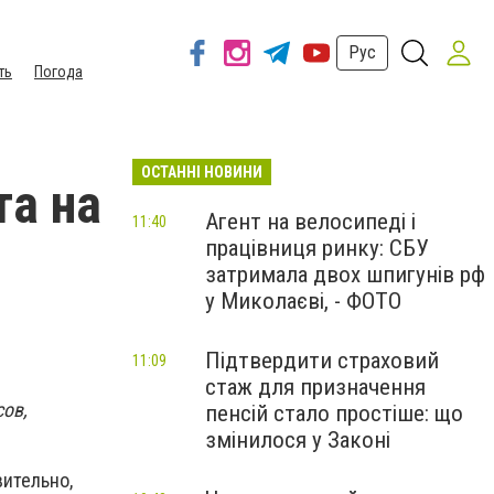
Рус
ть
Погода
ОСТАННІ НОВИНИ
та на
Агент на велосипеді і
11:40
працівниця ринку: СБУ
затримала двох шпигунів рф
у Миколаєві, - ФОТО
Підтвердити страховий
11:09
стаж для призначення
сов,
пенсій стало простіше: що
змінилося у Законі
вительно,