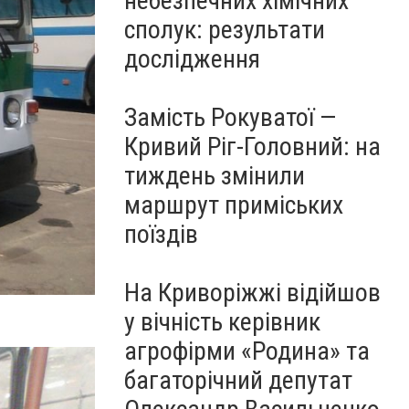
небезпечних хімічних
сполук: результати
дослідження
Замість Рокуватої —
Кривий Ріг-Головний: на
тиждень змінили
маршрут приміських
поїздів
На Криворіжжі відійшов
у вічність керівник
агрофірми «Родина» та
багаторічний депутат