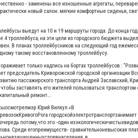
чественно - заменены все изношенные агрегаты, переваре
 Практически новый салон: мягкие комфортные сиденья, св
лейбусы выедут на 10 и 19 маршруты города. До конца год
 4 троллейбуса, на эти цели из городского бюджета выде
ивен. В планах троллейбусников на следующий год ежемес
одному такому восстановленному троллейбусу.
тораживает только надпись на бортах троллейбусов : "Розв
ает председатель Криворожской городской организации Вс
звитию пассажирского транспорта Андрей Заславский, Кри
 чтобы заставлять его жителей пользоваться транспортом 
апитальный ремонт...
сы
осмотрел
мэр Юрий Вилкул
.
«В
ревозок
Кривого
Рога
городской
электротранспорт
занимает
очередь потому
,
что это -
один из
экологически
чистых
видо
лова.
Среди его
преимуществ
- сравнительно
невысокая плат
льно
незащищенных
слоев
населения, в