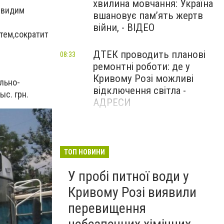
хвилина мовчання: Україна
ы
видим
вшановує пам’ять жертв
війни, - ВІДЕО
атем
,
сократит
ДТЕК проводить планові
08:33
ремонтні роботи: де у
Кривому Розі можливі
льно
-
відключення світла -
ыс. грн
.
АДРЕСИ
7 серпня у Кривому Розі на
08:23
добу знімуть із міських
маршрутів дві третини
ТОП НОВИНИ
автобусів
У пробі питної води у
Кривому Розі виявили
перевищення