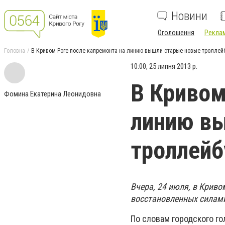
Новини
Оголошення
Реклам
Головна
В Кривом Роге после капремонта на линию вышли старые-новые троллей
10:00, 25 липня 2013 р.
В Кривом
Фомина Екатерина Леонидовна
линию в
троллейб
Вчера, 24 июля, в Криво
восстановленных силами
По словам городского го