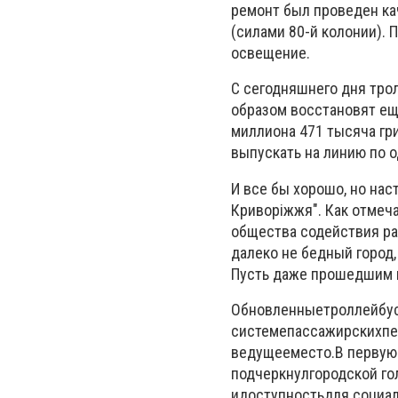
ремонт был проведен ка
(силами 80-й колонии).
освещение.
С сегодняшнего дня трол
образом восстановят еще
миллиона 471 тысяча гр
выпускать на линию по 
И все бы хорошо, но нас
Криворіжжя". Как отмеч
общества содействия ра
далеко не бедный город,
Пусть даже прошедшим к
Обновленные
троллейбу
системе
пассажирских
пе
ведущее
место.
В первую
подчеркнул
городской го
и
доступность
для социа