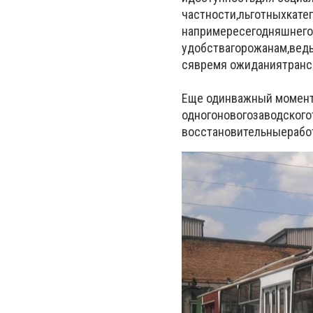
частности
,
льготных
кате
на
примере
сегодняшнего
удобства
горожанам
,
вед
ся
время ожидания
транс
Еще один
важный момен
одного
нового
заводского
восстановительные
рабо