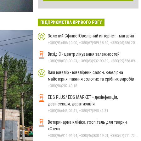
ПІДПРИЄМСТВА КРИВОГО РОГУ
Золотий Сфінкс Ювелірний интернет - магазин
+380(93)406-20-00, +380(67)989-38-69, +380(96)686-20-00, +380(66)600-08-38
Вихід Є - центр лікування залежностей
+380(98)033-00-93, +380(63)932-99-39, +380(99)556-89-68, +380(96)005-01-25
Ваш ювелір - ювелірний салон, ювелірна
майстерня, паяння золотих та срібних виробів
+380(96)202-40-18
EDS PLUS/ EDS MARKET - дезінфекція,
дезінсекція, дератизація
+380(56)443-04-41, +380(97)595-41-31
Ветеринарна клініка, госпіталь для тварин
«Степ»
+380(96)911-94-94, +380(96)830-19-51, +380(67)911-72-72