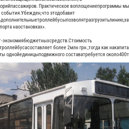
горий
пассажиров.
Практическое воплощение
программы м
 события
.
Убежден
,
что это
добавит
ь
дополнительные
троллейбусы
позволят
разгрузить
линию
,
з
порта на
остановках
»
.
т
-
экономия
бюджетных
средств
.
Стоимость
троллейбуса
составляет более 2
млн грн
.
,
тогда как на
капита
ты одной
единицы
подвижного состава
требуется около
400
т