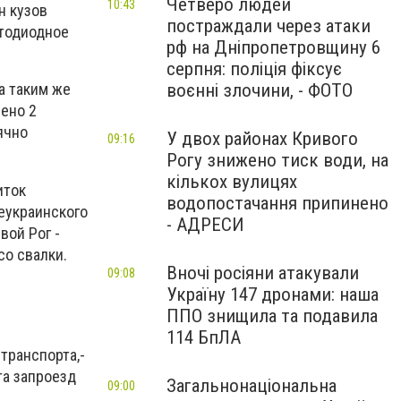
Четверо людей
10:43
н кузов
постраждали через атаки
етодиодное
рф на Дніпропетровщину 6
серпня: поліція фіксує
воєнні злочини, - ФОТО
а таким же
лено 2
ячно
У двох районах Кривого
09:16
Рогу знижено тиск води, на
кількох вулицях
иток
водопостачання припинено
еукраинского
- АДРЕСИ
вой Рог -
со свалки.
Вночі росіяни атакували
09:08
Україну 147 дронами: наша
ППО знищила та подавила
114 БпЛА
в
транспорта
,
-
а за
проезд
Загальнонаціональна
09:00