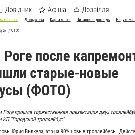
Довідник
Афіша
Дозвілля
а на сайті
Довідкова
Карта міста
Питання-відповідь
Нерухоміс
бусы (ФОТО)
 Роге после капремон
ышли старые-новые
усы (ФОТО)
м Роге прошла торжественная презентация двух троллейбу
 КП "Городской троллейбус".
ловы Юрия Вилкула, это на 90% новые троллейбусы. Дейст