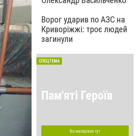
Олександр Васильченко
Ворог ударив по АЗС на
Криворіжжі: троє людей
загинули
СПЕЦТЕМА
Пам'яті Героїв
Всі матеріали тут