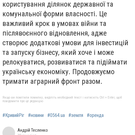
користування ділянок державної та
комунальної форми власності. Це
важливий крок в умовах війни та
післявоєнного відновлення, адже
створює додаткові умови для інвестицій
та запуску бізнесу, який хоче і може
релокуватися, розвиватися та підіймати
українську економіку. Продовжуємо
тримати аграрний фронт разом.
Якщо ви помітили помилку, виділіть необхідний текст і натисніть Ctrl + Enter, щоб
повідомити про це редакцію
#КривийРіг
#новини
#0564.ua
#земля
#оренда
Андрій Тесленко