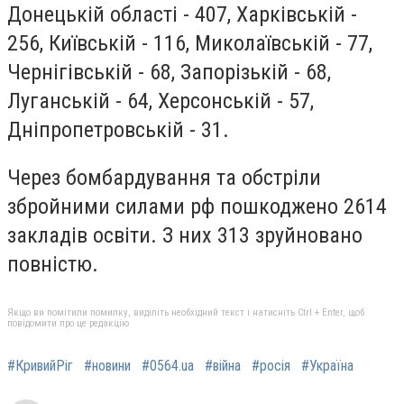
Донецькій області - 407, Харківській -
256, Київській - 116, Миколаївській - 77,
Чернігівській - 68, Запорізькій - 68,
Луганській - 64, Херсонській - 57,
Дніпропетровській - 31.
Через бомбардування та обстріли
збройними силами рф пошкоджено 2614
закладів освіти. З них 313 зруйновано
повністю.
Якщо ви помітили помилку, виділіть необхідний текст і натисніть Ctrl + Enter, щоб
повідомити про це редакцію
#КривийРіг
#новини
#0564.ua
#війна
#росія
#Україна