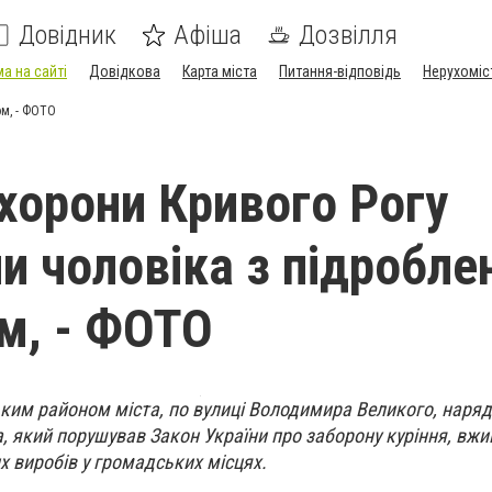
Довідник
Афіша
Дозвілля
а на сайті
Довідкова
Карта міста
Питання-відповідь
Нерухоміс
ом, - ФОТО
охорони Кривого Рогу
и чоловіка з підробле
м, - ФОТО
им районом міста, по вулиці Володимира Великого, наряд 
, який порушував Закон України про заборону куріння, вжи
 виробів у громадських місцях.