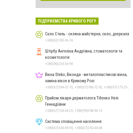
ПІДПРИЄМСТВА КРИВОГО РОГУ
Скло Стиль - скляна майстерня, скло, дзеркала
+380(63)185-36-74
Штірбу Ангеліна Андріївна, стоматологія та
косметологія
+380(96)234-34-94
Вікна Steko, Віконда - металопластикові вікна,
заміна вікон в Кривому Розі
+380(67)394-07-70, +380(67)786-72-03, +380(97)175-25-25, +380(97)175-25-25
Прийом лікаря-дерматолога Тібенко Нелі
Геннадіївни
+380(67)754-64-25, +380(99)298-96-14
Система сповіщення населення
+380(67)340-49-59, +380(67)350-44-68