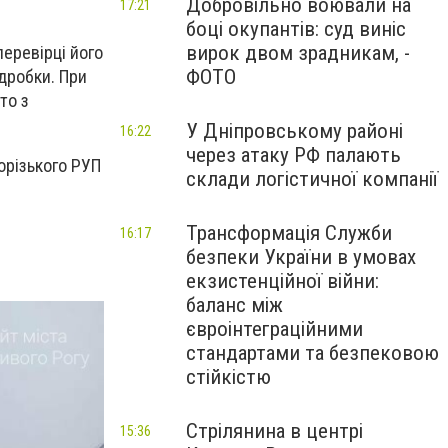
Добровільно воювали на
17:21
боці окупантів: суд виніс
вирок двом зрадникам, -
перевірці його
ФОТО
дробки. При
то з
У Дніпровському районі
16:22
через атаку РФ палають
орізького РУП
склади логістичної компанії
Трансформація Служби
16:17
безпеки України в умовах
екзистенційної війни:
баланс між
євроінтеграційними
стандартами та безпековою
стійкістю
Стрілянина в центрі
15:36