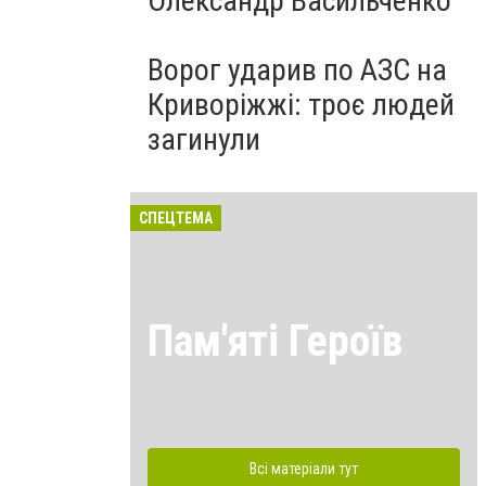
Олександр Васильченко
Ворог ударив по АЗС на
Криворіжжі: троє людей
загинули
СПЕЦТЕМА
Пам'яті Героїв
Всі матеріали тут