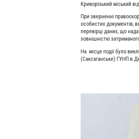
Криворізький міський від
При зверненні правоохоро
особистих документів, в
перевірці даних, що нада
зовнішністю затриманого
На місце події було вик
(Саксаганське) ГУНП в Д