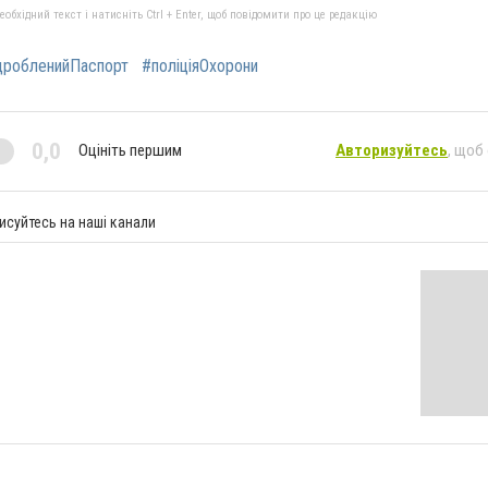
бхідний текст і натисніть Ctrl + Enter, щоб повідомити про це редакцію
дробленийПаспорт
#поліціяОхорони
0,0
Оцініть першим
Авторизуйтесь
, щоб
исуйтесь на наші канали