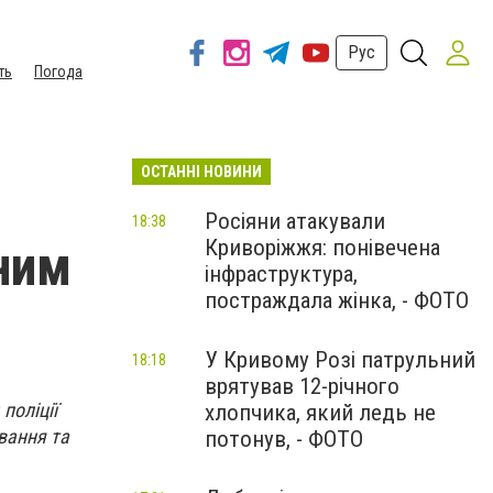
Рус
ть
Погода
ОСТАННІ НОВИНИ
Росіяни атакували
18:38
Криворіжжя: понівечена
ним
інфраструктура,
постраждала жінка, - ФОТО
У Кривому Розі патрульний
18:18
врятував 12-річного
поліції
хлопчика, який ледь не
вання та
потонув, - ФОТО