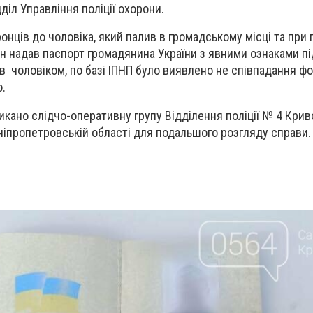
діл Управління поліції охорони.
нців до чоловіка, який палив в громадському місці та при 
ін надав паспорт громадянина України з явними ознаками пі
в чоловіком, по базі ІПНП було виявлено не співпадання фо
.
ликано слідчо-оперативну групу Відділення поліції № 4 Крив
ніпропетровській області для подальшого розгляду справи.