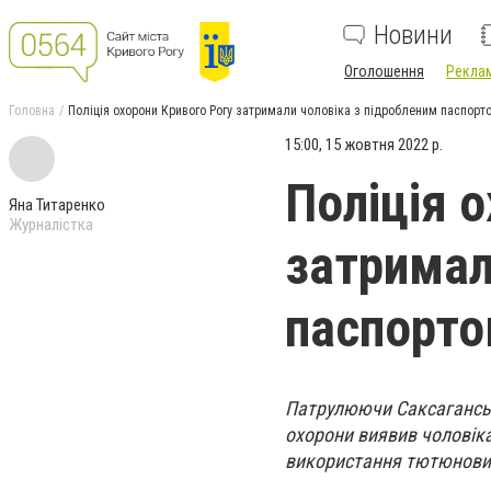
Новини
Оголошення
Реклам
Головна
Поліція охорони Кривого Рогу затримали чоловіка з підробленим паспорт
15:00, 15 жовтня 2022 р.
Поліція 
Яна Титаренко
Журналістка
затримал
паспорто
Патрулюючи Саксаганськ
охорони виявив чоловіка
використання тютюнових