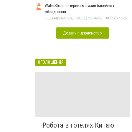
WaterStore - інтернет магазин басейнів і
обладнання
+380(44)502-01-02, +380(66)777-78-42, +380(67)777-82-19, +380(67)890-80-80, +380(73)890-80-80, +380(44)502-01-03
Додати підприємство
ОГОЛОШЕННЯ
Робота в готелях Китаю