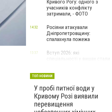
Кривого Рогу: одного з
учасників конфлікту
затримали, - ФОТО
Росіяни атакували
14:32
Дніпропетровщину:
спалахнула пожежа
Вступ 2026: які
13:37
спеціальності у вишах стали
найпопулярнішими за
кількістю поданих заяв
ТОП НОВИНИ
У пробі питної води у
Кривому Розі виявили
перевищення