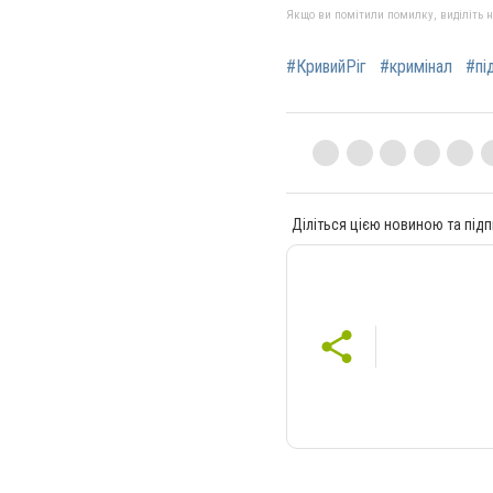
Якщо ви помітили помилку, виділіть нео
#КривийРіг
#кримінал
#пі
Діліться цією новиною та підп