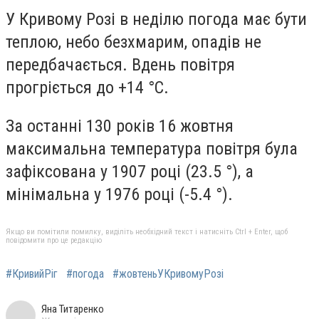
У Кривому Розі в неділю погода має бути
теплою, небо безхмарим, опадів не
передбачається. Вдень повітря
прогріється до +14 °C.
За останні 130 років 16 жовтня
максимальна температура повітря була
зафіксована у 1907 році (23.5 °), а
мінімальна у 1976 році (-5.4 °).
Якщо ви помітили помилку, виділіть необхідний текст і натисніть Ctrl + Enter, щоб
повідомити про це редакцію
#КривийРіг
#погода
#жовтеньУКривомуРозі
Яна Титаренко