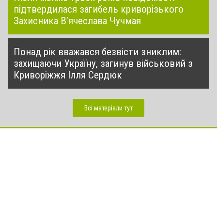
підтвердилася загибель криворізького
Захисника В’ячеслава Чучмая
Понад рік вважався безвісти зниклим:
захищаючи Україну, загинув військовий з
Криворіжжя Ілля Сердюк
Всі матеріали тут