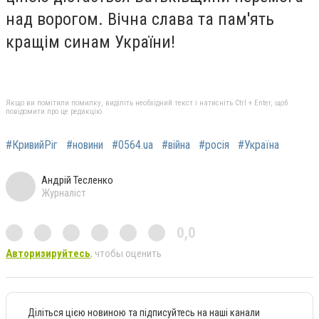
над ворогом. Вічна слава та пам'ять
кращім синам України!
Якщо ви помітили помилку, виділіть необхідний текст і натисніть Ctrl + Enter, щоб
повідомити про це редакцію
#КривийРіг
#новини
#0564.ua
#війна
#росія
#Україна
Андрій Тесленко
Журналіст
0,0
Авторизируйтесь
, чтобы оценить
Діліться цією новиною та підписуйтесь на наші канали