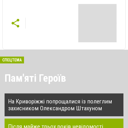
СПЕЦТЕМА
Пам'яті Героїв
На Криворіжжі попрощалися із полеглим
захисником Олександром Штахуном
Після майже трьох років невідомості