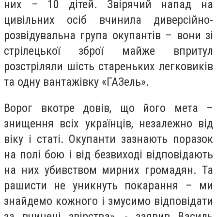
них – 10 дітей. Звірячий напад на
цивільних осіб вчинила диверсійно-
розвідувальна група окупантів – вони зі
стрілецької зброї майже впритул
розстріляли шість стареньких легковиків
та одну вантажівку «ГАЗель».
Ворог вкотре довів, що його мета –
знищення всіх українців, незалежно від
віку і статі. Окупанти зазнають поразок
на полі бою і від безвиході відповідають
на них убивством мирних громадян. Та
рашисти не уникнуть покарання – ми
знайдемо кожного і змуcимо відповідати
за вчинені звірства», - заявив Василь