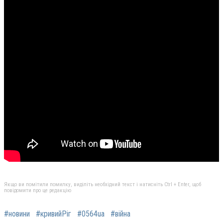
Якщо ви помітили помилку, виділіть необхідний текст і натисніть Ctrl + Enter, щоб
повідомити про це редакцію
#новини
#кривийРіг
#0564ua
#війна