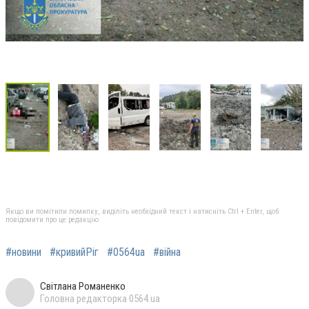
Якщо ви помітили помилку, виділіть необхідний текст і натисніть Ctrl + Enter, щоб
повідомити про це редакцію
#новини
#кривийРіг
#0564ua
#війна
Світлана Романенко
Головна редакторка 0564.ua